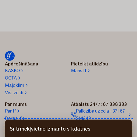
Apdrošināšana
Pieteikt atlīdzību
KASKO
Mans If
OCTA
Mājoklim
Visi veidi
Par mums
Atbalsts 24/7: 67 338 333
Par If
Palīdzība uz ceļa +371 67
Darbs If
514342
Medijiem
Sūtīt e-pastu: info@if.lv
Šī tīmekļvietne izmanto sīkdatnes
Blogs
If biroji