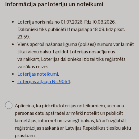
Informācija par loteriju un noteikumi
Loterija norisinās no 01.07.2026. līdz 10.08.2026.
Dalībnieki tiks publicēti If mājaslapā 18.08. līdz plkst.
23.59.
Viens apdrošināšanas līguma (polises) numurs var laimēt
tikai vienu balvu. Izpildot Loterijas nosacījumus
vairākkārt, Loterijas dalībnieks izlozei tiks reģistrēts
vairākas reizes.
Loterijas noteikumi
.
Loterijas atļauja Nr. 9064
.
Apliecinu, ka piekrītu loterijas noteikumiem, un manu
personas datu apstrādei ar mērķi noteikt un publicēt
laimētājus, informēt un izsniegt balvas, kā arī uzglabāt
reģistrācijas saskaņā ar Latvijas Republikas tiesību aktu
prasībām.