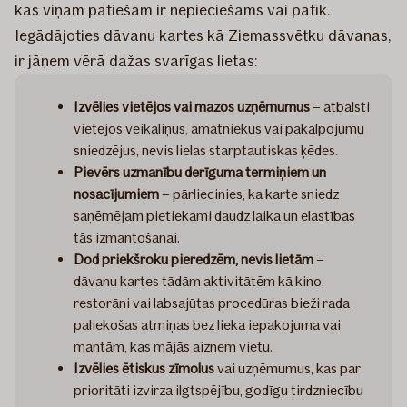
kas viņam patiešām ir nepieciešams vai patīk.
Iegādājoties dāvanu kartes kā Ziemassvētku dāvanas,
ir jāņem vērā dažas svarīgas lietas:
Izvēlies
vietējos vai mazos uzņēmumus
– atbalsti
vietējos veikaliņus, amatniekus vai pakalpojumu
sniedzējus, nevis lielas starptautiskas ķēdes.
Pievērs uzmanību
derīguma termiņiem un
nosacījumiem
– pārliecinies, ka karte sniedz
saņēmējam pietiekami daudz laika un elastības
tās izmantošanai.
Dod priekšroku pieredzēm, nevis lietām
–
dāvanu kartes tādām aktivitātēm kā kino,
restorāni vai labsajūtas procedūras bieži rada
paliekošas atmiņas bez lieka iepakojuma vai
mantām, kas mājās aizņem vietu.
Izvēlies
ētiskus zīmolus
vai uzņēmumus, kas par
prioritāti izvirza ilgtspējību, godīgu tirdzniecību