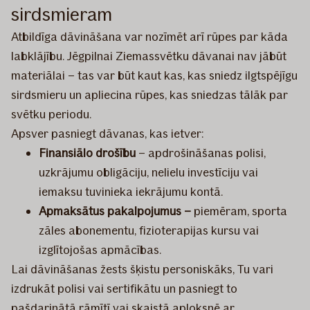
sirdsmieram
Atbildīga dāvināšana var nozīmēt arī rūpes par kāda
labklājību. Jēgpilnai Ziemassvētku dāvanai nav jābūt
materiālai – tas var būt kaut kas, kas sniedz ilgtspējīgu
sirdsmieru un apliecina rūpes, kas sniedzas tālāk par
svētku periodu.
Apsver pasniegt dāvanas, kas ietver:
Finansiālo drošību
– apdrošināšanas polisi,
uzkrājumu obligāciju, nelielu investīciju vai
iemaksu tuvinieka iekrājumu kontā.
Apmaksātus pakalpojumus –
piemēram, sporta
zāles abonementu, fizioterapijas kursu vai
izglītojošas apmācības.
Lai dāvināšanas žests šķistu personiskāks, Tu vari
izdrukāt polisi vai sertifikātu un pasniegt to
pašdarinātā rāmītī vai skaistā aploksnē ar