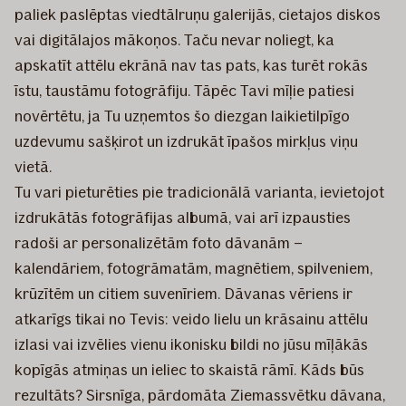
paliek paslēptas viedtālruņu galerijās, cietajos diskos
vai digitālajos mākoņos. Taču nevar noliegt, ka
apskatīt attēlu ekrānā nav tas pats, kas turēt rokās
īstu, taustāmu fotogrāfiju. Tāpēc Tavi mīļie patiesi
novērtētu, ja Tu uzņemtos šo diezgan laikietilpīgo
uzdevumu sašķirot un izdrukāt īpašos mirkļus viņu
vietā.
Tu vari pieturēties pie tradicionālā varianta, ievietojot
izdrukātās fotogrāfijas albumā, vai arī izpausties
radoši ar personalizētām foto dāvanām –
kalendāriem, fotogrāmatām, magnētiem, spilveniem,
krūzītēm un citiem suvenīriem. Dāvanas vēriens ir
atkarīgs tikai no Tevis: veido lielu un krāsainu attēlu
izlasi vai izvēlies vienu ikonisku bildi no jūsu mīļākās
kopīgās atmiņas un ieliec to skaistā rāmī. Kāds būs
rezultāts? Sirsnīga, pārdomāta Ziemassvētku dāvana,