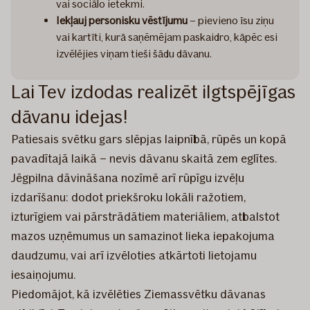
vai sociālo ietekmi.
Iekļauj
personisku vēstījumu
– pievieno īsu ziņu
vai kartīti, kurā saņēmējam paskaidro, kāpēc esi
izvēlējies viņam tieši šādu dāvanu.
Lai Tev izdodas realizēt ilgtspējīgas
dāvanu idejas!
Patiesais svētku gars slēpjas laipnībā, rūpēs un kopā
pavadītajā laikā – nevis dāvanu skaitā zem eglītes.
Jēgpilna dāvināšana nozīmē arī rūpīgu izvēļu
izdarīšanu: dodot priekšroku lokāli ražotiem,
izturīgiem vai pārstrādātiem materiāliem, atbalstot
mazos uzņēmumus un samazinot lieka iepakojuma
daudzumu, vai arī izvēloties atkārtoti lietojamu
iesaiņojumu.
Piedomājot, kā izvēlēties Ziemassvētku dāvanas