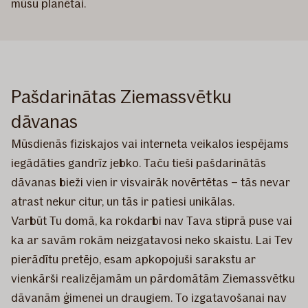
mūsu planētai.
Pašdarinātas Ziemassvētku
dāvanas
Mūsdienās fiziskajos vai interneta veikalos iespējams
iegādāties gandrīz jebko. Taču tieši pašdarinātās
dāvanas bieži vien ir visvairāk novērtētas – tās nevar
atrast nekur citur, un tās ir patiesi unikālas.
Varbūt Tu domā, ka rokdarbi nav Tava stiprā puse vai
ka ar savām rokām neizgatavosi neko skaistu. Lai Tev
pierādītu pretējo, esam apkopojuši sarakstu ar
vienkārši realizējamām un pārdomātām Ziemassvētku
dāvanām ģimenei un draugiem. To izgatavošanai nav