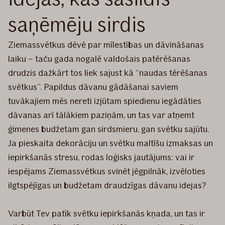
saņēmēju sirdis
Ziemassvētkus dēvē par mīlestības un dāvināšanas
laiku – taču gada nogalē valdošais patērēšanas
drudzis dažkārt tos liek sajust kā “naudas tērēšanas
svētkus”. Papildus dāvanu gādāšanai saviem
tuvākajiem mēs nereti izjūtam spiedienu iegādāties
dāvanas arī tālākiem paziņām, un tas var atņemt
ģimenes budžetam gan sirdsmieru, gan svētku sajūtu.
Ja pieskaita dekorāciju un svētku maltīšu izmaksas un
iepirkšanās stresu, rodas loģisks jautājums: vai ir
iespējams Ziemassvētkus svinēt jēgpilnāk, izvēloties
ilgtspējīgas un budžetam draudzīgas dāvanu idejas?
Varbūt Tev patīk svētku iepirkšanās kņada, un tas ir