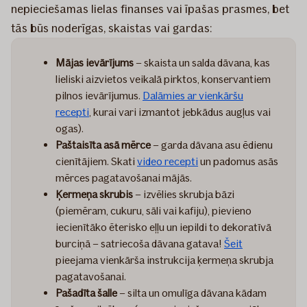
nepieciešamas lielas finanses vai īpašas prasmes, bet
tās būs noderīgas, skaistas vai gardas:
Mājas ievārījums
– skaista un salda dāvana, kas
lieliski aizvietos veikalā pirktos, konservantiem
pilnos ievārījumus.
Dalāmies ar vienkāršu
recepti
, kurai vari izmantot jebkādus augļus vai
ogas).
Paštaisīta asā mērce
– garda dāvana asu ēdienu
cienītājiem. Skati
video recepti
un padomus asās
mērces pagatavošanai mājās.
Ķermeņa skrubis
– izvēlies skrubja bāzi
(piemēram, cukuru, sāli vai kafiju), pievieno
iecienītāko ēterisko eļļu un iepildi to dekoratīvā
burciņā – satriecoša dāvana gatava!
Šeit
pieejama vienkārša instrukcija ķermeņa skrubja
pagatavošanai.
Pašadīta šalle
– silta un omulīga dāvana kādam