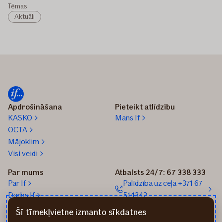
Tēmas
Aktuāli
Apdrošināšana
Pieteikt atlīdzību
KASKO
Mans If
OCTA
Mājoklim
Visi veidi
Par mums
Atbalsts 24/7: 67 338 333
Par If
Palīdzība uz ceļa +371 67
Darbs If
514342
Medijiem
Sūtīt e-pastu: info@if.lv
Šī tīmekļvietne izmanto sīkdatnes
Blogs
If biroji