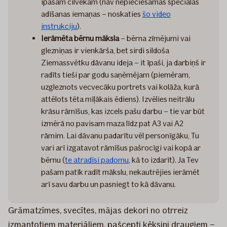
īpašam cilvēkam (nav nepieciešamas speciālas
adīšanas iemaņas – noskaties
šo video
instrukciju
).
Ierāmēta bērnu māksla
– bērna zīmējumi vai
glezniņas ir vienkārša, bet sirdi sildoša
Ziemassvētku dāvanu ideja – it īpaši, ja darbiņš ir
radīts tieši par godu saņēmējam (piemēram,
uzgleznots vecvecāku portrets vai kolāža, kurā
attēlots tēta mīļākais ēdiens). Izvēlies neitrālu
krāsu rāmīšus, kas izcels pašu darbu – tie var būt
izmērā no pavisam maza līdz pat A3 vai A2
rāmim. Lai dāvanu padarītu vēl personīgāku, Tu
vari arī izgatavot rāmīšus pašrocīgi vai kopā ar
bērnu (
te atradīsi padomu
, kā to izdarīt). Ja Tev
pašam patīk radīt mākslu, nekautrējies ierāmēt
arī savu darbu un pasniegt to kā dāvanu.
Grāmatzīmes, svecītes, mājas dekori no otrreiz
izmantotiem materiāliem, pašcepti kēksiņi draugiem –