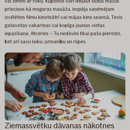
vai zīmēti ar roku. Kuponos vari iekļaut tādus mazus
prieciņus kā muguras masāža, iespēja saņēmējam
izvēlēties filmu kinoteātrī vai mājas kino seansā, Tevis
gatavotas vakariņas vai kopīga jaunas vietas
iepazīšana. Atceries – Tu nedāvini tikai pašu pieredzi,
bet arī savu laiku, uzmanību un rūpes.
Ziemassvētku dāvanas nākotnes