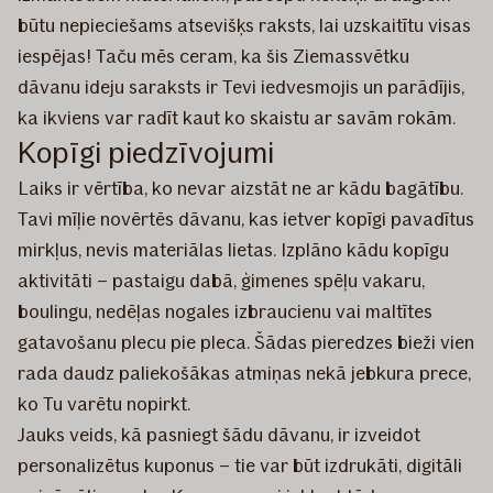
būtu nepieciešams atsevišķs raksts, lai uzskaitītu visas
iespējas! Taču mēs ceram, ka šis Ziemassvētku
dāvanu ideju saraksts ir Tevi iedvesmojis un parādījis,
ka ikviens var radīt kaut ko skaistu ar savām rokām.
Kopīgi piedzīvojumi
Laiks ir vērtība, ko nevar aizstāt ne ar kādu bagātību.
Tavi mīļie novērtēs dāvanu, kas ietver kopīgi pavadītus
mirkļus, nevis materiālas lietas. Izplāno kādu kopīgu
aktivitāti – pastaigu dabā, ģimenes spēļu vakaru,
boulingu, nedēļas nogales izbraucienu vai maltītes
gatavošanu plecu pie pleca. Šādas pieredzes bieži vien
rada daudz paliekošākas atmiņas nekā jebkura prece,
ko Tu varētu nopirkt.
Jauks veids, kā pasniegt šādu dāvanu, ir izveidot
personalizētus kuponus – tie var būt izdrukāti, digitāli