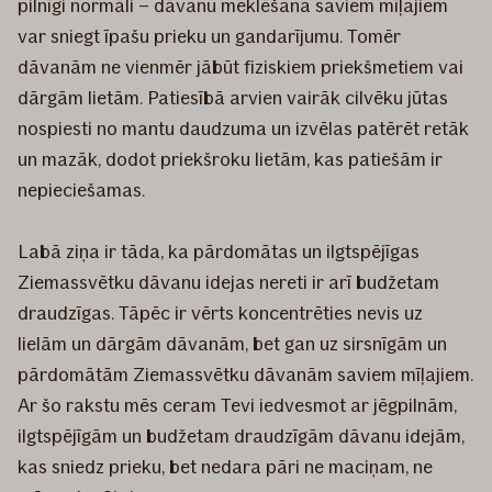
pilnīgi normāli – dāvanu meklēšana saviem mīļajiem
var sniegt īpašu prieku un gandarījumu. Tomēr
dāvanām ne vienmēr jābūt fiziskiem priekšmetiem vai
dārgām lietām. Patiesībā arvien vairāk cilvēku jūtas
nospiesti no mantu daudzuma un izvēlas patērēt retāk
un mazāk, dodot priekšroku lietām, kas patiešām ir
nepieciešamas.
Labā ziņa ir tāda, ka pārdomātas un ilgtspējīgas
Ziemassvētku dāvanu idejas nereti ir arī budžetam
draudzīgas. Tāpēc ir vērts koncentrēties nevis uz
lielām un dārgām dāvanām, bet gan uz sirsnīgām un
pārdomātām Ziemassvētku dāvanām saviem mīļajiem.
Ar šo rakstu mēs ceram Tevi iedvesmot ar jēgpilnām,
ilgtspējīgām un budžetam draudzīgām dāvanu idejām,
kas sniedz prieku, bet nedara pāri ne maciņam, ne