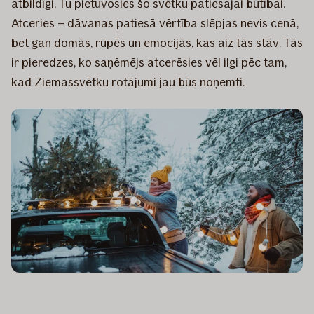
atbildīgi, Tu pietuvosies šo svētku patiesajai būtībai.
Atceries – dāvanas patiesā vērtība slēpjas nevis cenā,
bet gan domās, rūpēs un emocijās, kas aiz tās stāv. Tās
ir pieredzes, ko saņēmējs atcerēsies vēl ilgi pēc tam,
kad Ziemassvētku rotājumi jau būs noņemti.