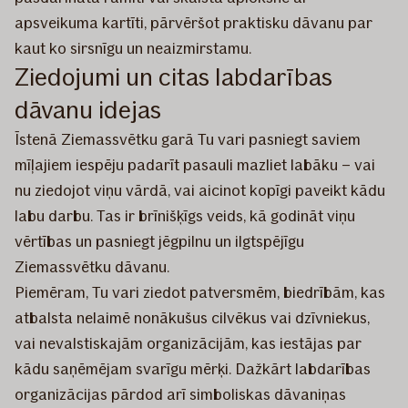
apsveikuma kartīti, pārvēršot praktisku dāvanu par
kaut ko sirsnīgu un neaizmirstamu.
Ziedojumi un citas labdarības
dāvanu idejas
Īstenā Ziemassvētku garā Tu vari pasniegt saviem
mīļajiem iespēju padarīt pasauli mazliet labāku – vai
nu ziedojot viņu vārdā, vai aicinot kopīgi paveikt kādu
labu darbu. Tas ir brīnišķīgs veids, kā godināt viņu
vērtības un pasniegt jēgpilnu un ilgtspējīgu
Ziemassvētku dāvanu.
Piemēram, Tu vari ziedot patversmēm, biedrībām, kas
atbalsta nelaimē nonākušus cilvēkus vai dzīvniekus,
vai nevalstiskajām organizācijām, kas iestājas par
kādu saņēmējam svarīgu mērķi. Dažkārt labdarības
organizācijas pārdod arī simboliskas dāvaniņas