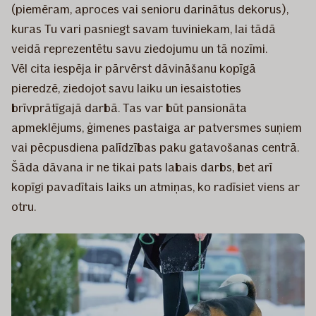
(piemēram, aproces vai senioru darinātus dekorus),
kuras Tu vari pasniegt savam tuviniekam, lai tādā
veidā reprezentētu savu ziedojumu un tā nozīmi.
Vēl cita iespēja ir pārvērst dāvināšanu kopīgā
pieredzē, ziedojot savu laiku un iesaistoties
brīvprātīgajā darbā. Tas var būt pansionāta
apmeklējums, ģimenes pastaiga ar patversmes suņiem
vai pēcpusdiena palīdzības paku gatavošanas centrā.
Šāda dāvana ir ne tikai pats labais darbs, bet arī
kopīgi pavadītais laiks un atmiņas, ko radīsiet viens ar
otru.