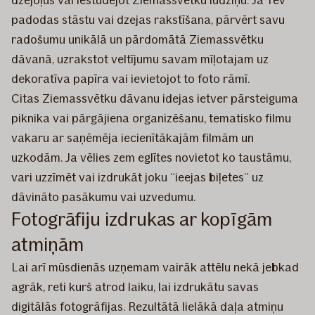
padodas stāstu vai dzejas rakstīšana, pārvērt savu
radošumu unikālā un pārdomātā Ziemassvētku
dāvanā, uzrakstot veltījumu savam mīļotajam uz
dekoratīva papīra vai ievietojot to foto rāmī.
Citas Ziemassvētku dāvanu idejas ietver pārsteiguma
piknika vai pārgājiena organizēšanu, tematisko filmu
vakaru ar saņēmēja iecienītākajām filmām un
uzkodām. Ja vēlies zem eglītes novietot ko taustāmu,
vari uzzīmēt vai izdrukāt joku “ieejas biļetes” uz
dāvināto pasākumu vai uzvedumu.
Fotogrāfiju izdrukas ar kopīgām
atmiņām
Lai arī mūsdienās uzņemam vairāk attēlu nekā jebkad
agrāk, reti kurš atrod laiku, lai izdrukātu savas
digitālās fotogrāfijas. Rezultātā lielākā daļa atmiņu