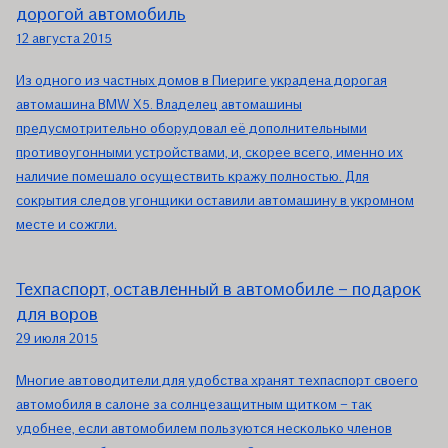
дорогой автомобиль
12 августа 2015
Из одного из частных домов в Пиериге украдена дорогая
автомашина BMW X5. Владелец автомашины
предусмотрительно оборудовал её дополнительными
противоугонными устройствами, и, скорее всего, именно их
наличие помешало осуществить кражу полностью. Для
сокрытия следов угонщики оставили автомашину в укромном
месте и сожгли.
Техпаспорт, оставленный в автомобиле – подарок
для воров
29 июля 2015
Многие автоводители для удобства хранят техпаспорт своего
автомобиля в салоне за солнцезащитным щитком – так
удобнее, если автомобилем пользуются несколько членов