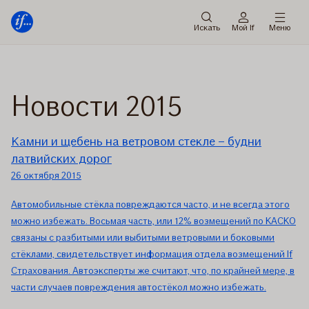
Мену
Перейти
к
Искать
Мой If
Меню
содержанию
Новости 2015
Камни и щебень на ветровом стекле – будни
латвийских дорог
26 октября 2015
Автомобильные стёкла повреждаются часто, и не всегда этого
можно избежать. Восьмая часть, или 12% возмещений по КАСКО
связаны с разбитыми или выбитыми ветровыми и боковыми
стёклами, свидетельствует информация отдела возмещений If
Страхования. Автоэксперты же считают, что, по крайней мере, в
части случаев повреждения автостёкол можно избежать.