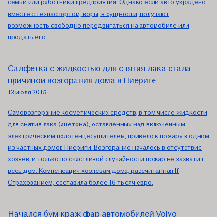
семьи или работники предприятия. Однако если авто украдено
вместе с техпаспортом, воры, в сущности, получают
возможность свободно передвигаться на автомобиле или
продать его.
Салфетка с жидкостью для снятия лака стала
причиной возгорания дома в Пиериге
13 июля 2015
Самовозгорание косметических средств, в том числе жидкости
для снятия лака (ацетона), оставленных над включённым
электрическим полотенцесушителем, привело к пожару в одном
из частных домов Пиериги. Возгорание началось в отсутствие
хозяев, и только по счастливой случайности пожар не захватил
весь дом. Компенсация хозяевам дома, рассчитанная If
Страхованием, составила более 16 тысяч евро.
Начался бум краж фар автомобилей Volvo