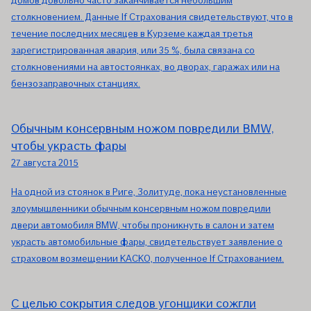
домов довольно часто заканчивается небольшим
столкновением. Данные If Страхования свидетельствуют, что в
течение последних месяцев в Курземе каждая третья
зарегистрированная авария, или 35 %, была связана со
столкновениями на автостоянках, во дворах, гаражах или на
бензозаправочных станциях.
Обычным консервным ножом повредили BMW,
чтобы украсть фары
27 августа 2015
На одной из стоянок в Риге, Золитуде, пока неустановленные
злоумышленники обычным консервным ножом повредили
двери автомобиля BMW, чтобы проникнуть в салон и затем
украсть автомобильные фары, свидетельствует заявление о
страховом возмещении КАСКО, полученное If Страхованием.
С целью сокрытия следов угонщики сожгли