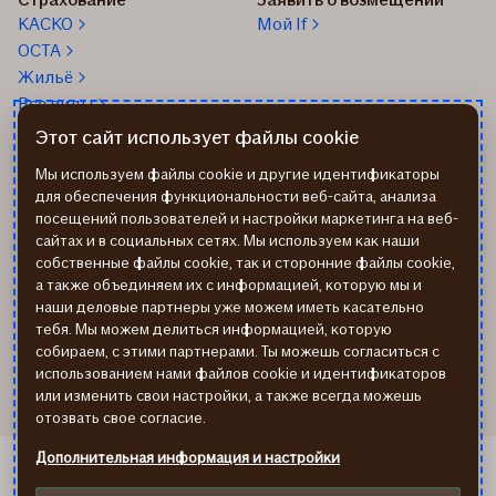
КАСКО
Мой If
OCTA
Жильё
Все виды
Этот сайт использует файлы cookie
О нас
24/7 Телефон помощи: 67
338 333
Об If
Мы используем файлы cookie и другие идентификаторы
Помощь на дороге
Работа в If
для обеспечения функциональности веб-сайта, анализа
+37167514342
посещений пользователей и настройки маркетинга на веб-
Новости
сайтах и в социальных сетях. Мы используем как наши
Пиши нам: info@if.lv
Устойчивое развитие If
собственные файлы cookie, так и сторонние файлы cookie,
Наши офисы
а также объединяем их с информацией, которую мы и
Дистрибьюторы
наши деловые партнеры уже можем иметь касательно
страхования If
тебя. Мы можем делиться информацией, которую
Реквизиты
собираем, с этими партнерами. Ты можешь согласиться с
использованием нами файлов cookie и идентификаторов
или изменить свои настройки, а также всегда можешь
отозвать свое согласие.
Дополнительная информация и настройки
If Kindlustus EE
If Draudimas LT