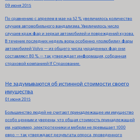
09 июня 2015
По сравнению с апрелем в мае на 52 % увеличилось количество
случаев автомобильного вандализма. Увеличилось число
случаев краж фар и зеркал автомобилей и повреждений кузова.
В течение последних недель воры особенно «полюбили» фары
автомобилей Volvo — из общего числа украденных фар они
составляют 80 % — так утверждает информация, собранная
страховой компанией If Страхование.
Не задумываются об истинной стоимости своего
имущества
01 июня 2015
Большинство людей не считают принадлежащее им имущество
особо ценным и уверены, что общая стоимость принадлежащей
им, например, электротехники и мебели не превышает 1000
евро — так утверждают результаты опроса, проведенного