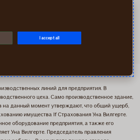
Искать
Мой If
Меню
тель техники
I accept all
оизводственных линий для предприятия. В
зводственного цеха. Само производственное здание,
ов на данный момент утверждают, что общий ущерб,
хованию имущества If Страхования Уна Вилгерте.
нное оборудование предприятия, а также его
ляет Уна Вилгерте. Председатель правления