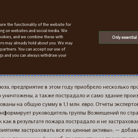
ure the functionality of the website for
ting on websites and social media. We
cookies, and we combine these with
егиональный производи
Only essential
ners may already hold about you. We may
 partners. You can accept our use of
ings and you can always withdraw your
юза, предприятие в этом году приобрело несколько пр
ю уничтожены, а также пострадало и само здание прои
ованы на общую сумму в 1,1 млн. евро. Отчеты эксперт
информирует руководитель группы Возмещений по стра
 как в результате пожара пострадало и не застрахова
риятиям застраховать все их ценные активы», — добав