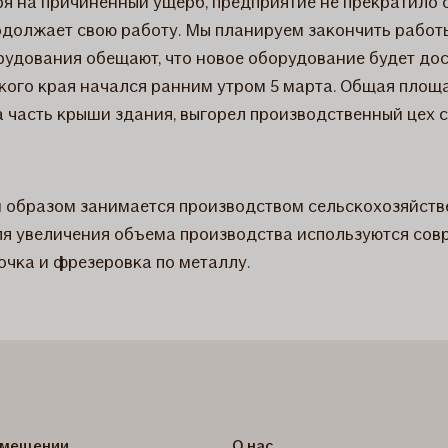
я на причиненный ущерб, предприятие не прекратило с
одолжает свою работу. Мы планируем закончить работ
рудования обещают, что новое оборудование будет дос
ого края начался ранним утром 5 марта. Общая площа
на часть крыши здания, выгорел производственный цех
м образом занимается производством сельскохозяйств
ля увеличения объема производства используются сов
очка и фрезеровка по металлу.
озмещении
О нас