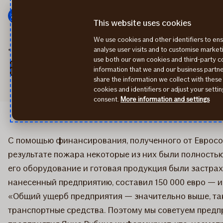
Мену
Перейти
к
This website uses cookies
содержанию
We use cookies and other identifiers to ens
2015
В пожаре пострадал региональный производитель техники
analyse user visits and to customise marke
use both our own cookies and third-party 
В пожаре пострадал р
information that we and our business part
share the information we collect with these
cookies and identifiers or adjust your sett
consent.
More information and settings
​С помощью финансирования, полученного от Евросо
результате пожара некоторые из них были полность
его оборудование и готовая продукция были застрах
нанесенный предприятию, составил 150 000 евро — 
«Общий ущерб предприятия — значительно выше, так
транспортные средства. Поэтому мы советуем предп