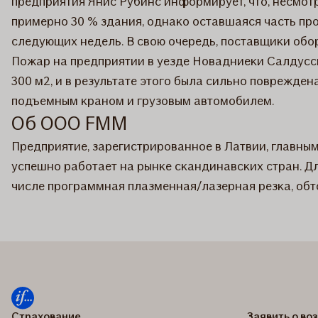
предприятия Янис Рубинс информирует, что, несмотр
примерно 30 % здания, однако оставшаяся часть пр
следующих недель. В свою очередь, поставщики обо
Пожар на предприятии в уезде Новадниеки Салдусск
300 м2, и в результате этого была сильно поврежде
подъемным краном и грузовым автомобилем.
Об ООО FMM
Предприятие, зарегистрированное в Латвии, главны
успешно работает на рынке скандинавских стран. Д
числе программная плазменная/лазерная резка, обт
Страхование
Заявить о в