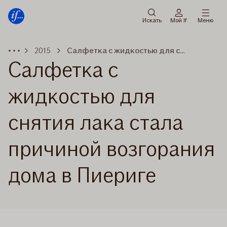
Мену
Перейти
к
Искать
Мой If
Меню
содержанию
2015
Салфетка с жидкостью для снятия лака стала причиной возгорания дома в Пиериге
Салфетка с
жидкостью для
снятия лака стала
причиной возгорания
дома в Пиериге