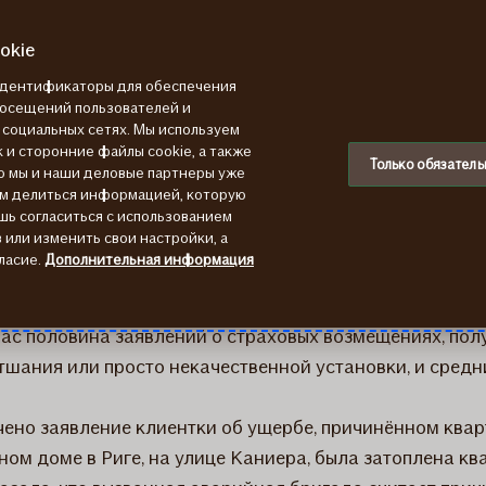
okie
 идентификаторы для обеспечения
посещений пользователей и
в социальных сетях. Мы используем
го сезона лопаются рад
 и сторонние файлы cookie, а также
Только обязатель
ю мы и наши деловые партнеры уже
ем делиться информацией, которую
шь согласиться с использованием
или изменить свои настройки, а
ласие.
Дополнительная информация
ря, и сразу же увеличилось и количество заявлений о 
ас половина заявлений о страховых возмещениях, пол
тшания или просто некачественной установки, и средни
учено заявление клиентки об ущербе, причинённом кварт
ом доме в Риге, на улице Каниера, была затоплена кв