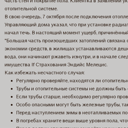
часть стен и покрытие пола. Клиентка в заявлении 
отопительной системе.
В свою очередь, 7 октября после подключения отопле
Управляющий дома указал, что при установке радиат
начал течь. В настоящий момент ущерб, причинённый
"Большая часть произошедших затоплений связана с
экономии средств, в жилищах устанавливаются дешё
вода, они начинают ржаветь изнутри, и в начале сл
имущества If Страхования Эндийс Мелецис.
Как избежать несчастного случая:
Регулярно проверяйте, находятся ли отопитель
Трубы и отопительные системы не должны быть 
Если трубы старше, необходимо регулярно прове
Особо опасными могут быть железные трубы, та
Перед наступлением зимы в неотапливаемых пом
В погребах храните вещи выше уровня пола, что