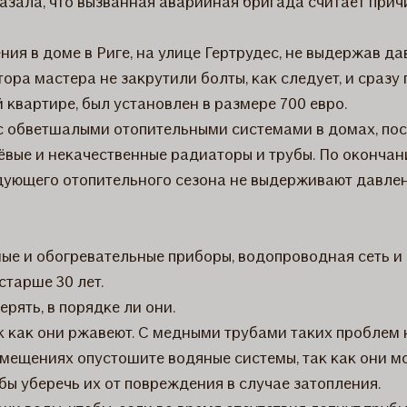
указала, что вызванная аварийная бригада считает пр
ния в доме в Риге, на улице Гертрудес, не выдержав да
ора мастера не закрутили болты, как следует, и сраз
 квартире, был установлен в размере 700 евро.
 обветшалыми отопительными системами в домах, пост
вые и некачественные радиаторы и трубы. По окончан
едующего отопительного сезона не выдерживают давлен
ные и обогревательные приборы, водопроводная сеть и 
старше 30 лет.
рять, в порядке ли они.
к как они ржавеют. С медными трубами таких проблем н
ещениях опустошите водяные системы, так как они мо
бы уберечь их от повреждения в случае затопления.