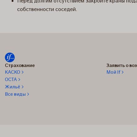
Перед долгим отсутствием закройте краны подач
собственности соседей.
Страхование
Заявить о в
КАСКО
Мой If
OCTA
Жильё
Все виды