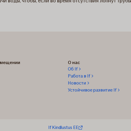
и воды, чтобы, если во время отсутствия лопнут трубы
озмещении
О нас
Об If
Работа в If
Новости
Устойчивое развитие If
If Kindlustus EE