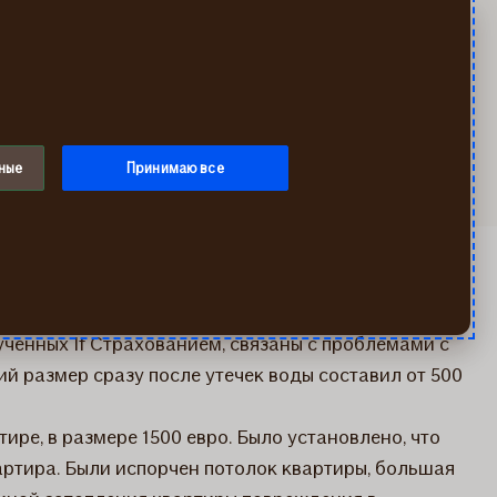
Искать
Мой If
Меню
иаторы
ные
Принимаю все
страховых возмещениях в связи с затопленными
ученных If Страхованием, связаны с проблемами с
й размер сразу после утечек воды составил от 500
ире, в размере 1500 евро. Было установлено, что
артира. Были испорчен потолок квартиры, большая