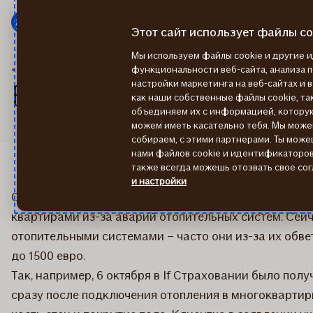
Мену
Перейти
к
Этот сайт использует файлы co
содержанию
Мы используем файлы cookie и другие
2015
В начале отопительного сезона лопаются радиаторы
функциональности веб-сайта, анализа 
настройки маркетинга на веб-сайтах и 
В начале отопительно
как наши собственные файлы cookie, так
объединяем их с информацией, котору
можем иметь касательно тебя. Мы мож
собираем, с этими партнерами. Ты може
нами файлов cookie и идентификаторов 
также всегда можешь отозвать свое сог
и настройки
​Отопительный сезон 2015/2016 года начался 5 октяб
квартирами из-за аварий отопительных систем. Сейч
отопительными системами – часто они из-за их обве
до 1500 евро.
Так, например, 6 октября в If Страховании было пол
сразу после подключения отопления в многоквартирн