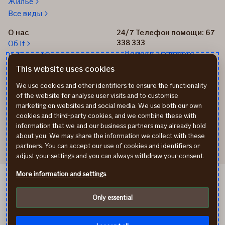
Жильё
Все виды
О нас
24/7 Телефон помощи: 67
338 333
Об If
Помощь на дороге
Работа в If
+37167514342
Новости
This website uses cookies
Пиши нам: info@if.lv
Устойчивое развитие If
We use cookies and other identifiers to ensure the functionality
Наши офисы
of the website for analyse user visits and to customise
Дистрибьюторы
marketing on websites and social media. We use both our own
страхования If
cookies and third-party cookies, and we combine these with
Реквизиты
information that we and our business partners may already hold
about you. We may share the information we collect with these
partners. You can accept our use of cookies and identifiers or
adjust your settings and you can always withdraw your consent.
More information and settings
If Kindlustus EE
If Draudimas LT
Only essential
Политика конфиденциальности
Cookies