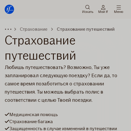
Мену
Перейти
к
Искать
Мой If
Меню
содержанию
Страхование
Страхование путешествий
Страхование
путешествий
Любишь путешествовать? Возможно, Ты уже
запланировал следующую поездку? Если да, то
самое время позаботиться о страховании
путешествия. Ты можешь выбрать полис в
соответствии с целью Твоей поездки.
Медицинская помощь
Страхование багажа
Защищенность в случае изменений в путешествии