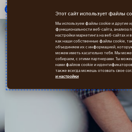
Мену
Перейти
к
Этот сайт использует файлы co
содержанию
Мы используем файлы cookie и другие
Об If
О нас
функциональности веб-сайта, анализа 
настройки маркетинга на веб-сайтах и 
как наши собственные файлы cookie, так
объединяем их с информацией, котору
можем иметь касательно тебя. Мы мож
собираем, с этими партнерами. Ты може
нами файлов cookie и идентификаторов 
также всегда можешь отозвать свое сог
и настройки