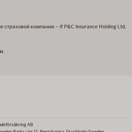
страховой компании – If P&C Insurance Holding Ltd,
м.
adeförsäkring AB
Sweden Barks väg 15, Bergshamra, Stockholm Sweden