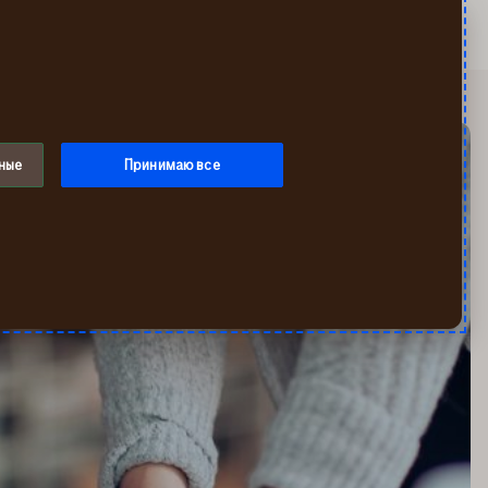
Искать
Мой If
Меню
ные
Принимаю все