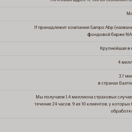
Mo
If принадлежит компании Sampo Abp (назван
фондовой бирже NAS
Крупнейшая в 
4 милл
3,7 м
в странах Балти
Мы получаем 1,4 миллиона страховых случае
течение 24 часов. 9 из 10 клиентов, у котор
обработку