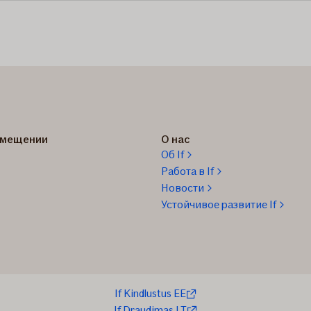
озмещении
О нас
Об If
Работа в If
Новости
Устойчивое развитие If
If Kindlustus EE
If Draudimas LT