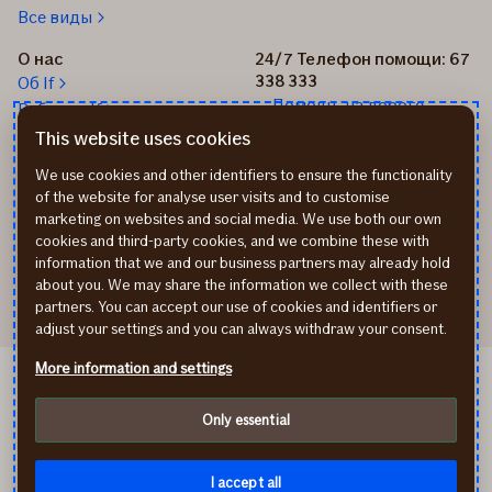
Все виды
О нас
24/7 Телефон помощи: 67
338 333
Об If
Помощь на дороге
Работа в If
+37167514342
Новости
This website uses cookies
Пиши нам: info@if.lv
Устойчивое развитие If
We use cookies and other identifiers to ensure the functionality
Наши офисы
of the website for analyse user visits and to customise
Дистрибьюторы
marketing on websites and social media. We use both our own
страхования If
cookies and third-party cookies, and we combine these with
Реквизиты
information that we and our business partners may already hold
about you. We may share the information we collect with these
partners. You can accept our use of cookies and identifiers or
adjust your settings and you can always withdraw your consent.
More information and settings
If Kindlustus EE
If Draudimas LT
Only essential
Политика конфиденциальности
Cookies
instagram
facebook
I accept all