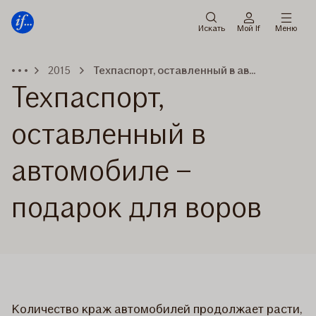
Мену
Перейти
к
Искать
Мой If
Меню
содержанию
2015
Техпаспорт, оставленный в автомобиле – подарок для воров
Техпаспорт,
оставленный в
автомобиле –
подарок для воров
Количество краж автомобилей продолжает расти,