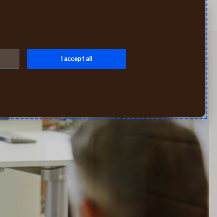
Искать
Мой If
Меню
I accept all