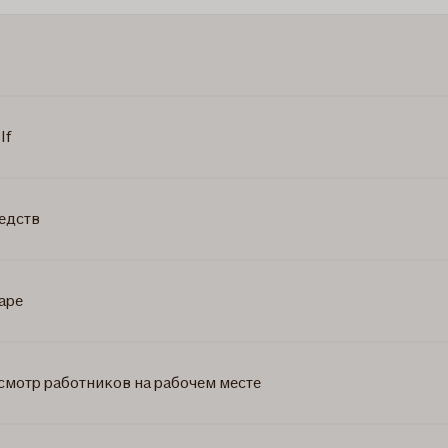
If
редств
аре
мотр работников на рабочем месте