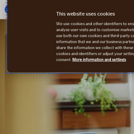
Мену
Перейти
к
This website uses cookies
содержанию
We use cookies and other identifiers to ens
Заявка на возмещение
Страхование здоровья
analyse user visits and to customise marke
use both our own cookies and third-party 
information that we and our business part
share the information we collect with these
cookies and identifiers or adjust your sett
consent.
More information and settings