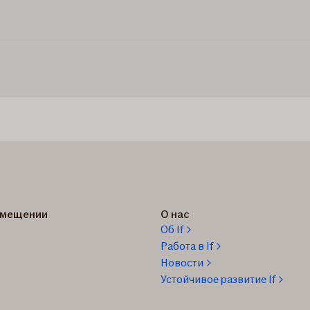
озмещении
О нас
Об If
Работа в If
Новости
Устойчивое развитие If