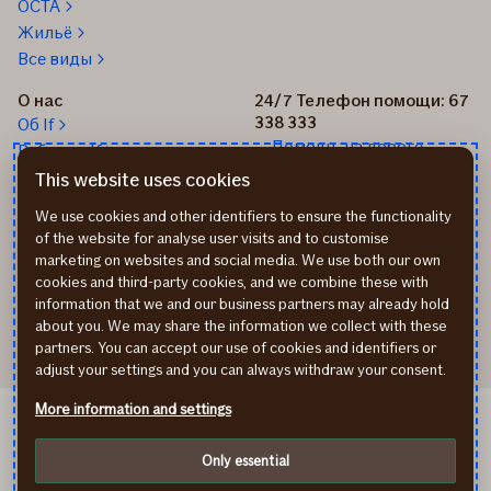
OCTA
Жильё
Все виды
О нас
24/7 Телефон помощи: 67
338 333
Об If
Помощь на дороге
Работа в If
+37167514342
Новости
This website uses cookies
Пиши нам: info@if.lv
Устойчивое развитие If
We use cookies and other identifiers to ensure the functionality
Наши офисы
of the website for analyse user visits and to customise
Дистрибьюторы
marketing on websites and social media. We use both our own
страхования If
cookies and third-party cookies, and we combine these with
Реквизиты
information that we and our business partners may already hold
about you. We may share the information we collect with these
partners. You can accept our use of cookies and identifiers or
adjust your settings and you can always withdraw your consent.
More information and settings
If Kindlustus EE
If Draudimas LT
Only essential
Политика конфиденциальности