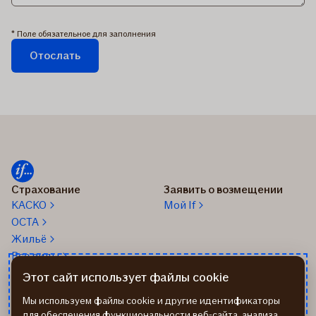
* Поле обязательное для заполнения
Отослать
Заявка
отправляется...
Страхование
Заявить о возмещении
КАСКО
Мой If
OCTA
Жильё
Все виды
Этот сайт использует файлы cookie
О нас
24/7 Телефон помощи: 67
338 333
Об If
Мы используем файлы cookie и другие идентификаторы
Помощь на дороге
Работа в If
для обеспечения функциональности веб-сайта, анализа