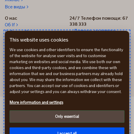
Все виды
О нас
24/7 Телефон помощи: 67
338 333
Об If
Помощь на дороге
Работа в If
+37167514342
Новости
This website uses cookies
Пиши нам: info@if.lv
Устойчивое развитие If
We use cookies and other identifiers to ensure the functionality
Наши офисы
of the website for analyse user visits and to customise
Дистрибьюторы
marketing on websites and social media. We use both our own
страхования If
cookies and third-party cookies, and we combine these with
Реквизиты
information that we and our business partners may already hold
about you. We may share the information we collect with these
partners. You can accept our use of cookies and identifiers or
adjust your settings and you can always withdraw your consent.
More information and settings
If Kindlustus EE
If Draudimas LT
Only essential
Политика конфиденциальности
Cookies
instagram
facebook
I accept all