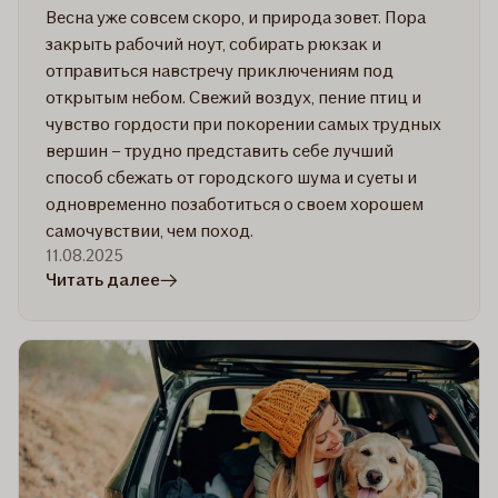
Весна уже совсем скоро, и природа зовет. Пора
закрыть рабочий ноут, собирать рюкзак и
отправиться навстречу приключениям под
открытым небом. Свежий воздух, пение птиц и
чувство гордости при покорении самых трудных
вершин – трудно представить себе лучший
способ сбежать от городского шума и суеты и
одновременно позаботиться о своем хорошем
самочувствии, чем поход.
11.08.2025
в
Читать далее
статье
Отправляемся
на
природу:
как
подготовиться
и
что