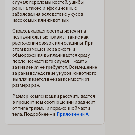
случая: переломы костей, ушибы,
раны, а также инфекционные
заболевания вследствие укусов
насекомых или животных.
Страховка распространяется и на
незначительные травмы, такие как
растяжения связок или ссадины. При
этом возмещение за ожоги и
обморожения выплачивается сразу
после несчастного случая – ждать
заживления не требуется. Возмещение
за раны вследствие укусов животного
выплачивается вне зависимости от
размера ран.
Размер компенсации рассчитывается
в процентном соотношении и зависит
от типа травмы и пораженной части
тела. Подробнее – в
Приложении A
.