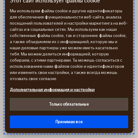
Этот сайт использует файлы cookie
режим пассивности. Однако именно регулярная
физическая активность помогает сохранить
Мы используем файлы cookie и другие идентификаторы
физическое и эмоциональное благополучие даже
для обеспечения функциональности веб-сайта, анализа
в самый темный период года. Заранее
посещений пользователей и настройки маркетинга на веб-
сайтах и в социальных сетях. Мы используем как наши
запланированные прогулки или тренировки на
собственные файлы cookie, так и сторонние файлы cookie,
свежем воздухе в светлое время суток, а также
а также объединяем их с информацией, которую мы и
общение с единомышленниками, которые тоже
наши деловые партнеры уже можем иметь касательно
любят движение, – это лишь некоторые из
тебя. Мы можем делиться информацией, которую
способов оставаться активным в осенние дни.
собираем, с этими партнерами. Ты можешь согласиться с
использованием нами файлов cookie и идентификаторов
Следуя приведенным ниже советам, Ты сможешь
или изменить свои настройки, а также всегда можешь
не только повысить настроение и энергию этой
отозвать свое согласие.
осенью, но и встретить весну в отличной форме и
с хорошим самочувствием.
Дополнительная информация и настройки
05.11.2025
в
Читать далее
Только обязательные
статье
Твое
Показать еще
Принимаю все
самочувствие
осенью: