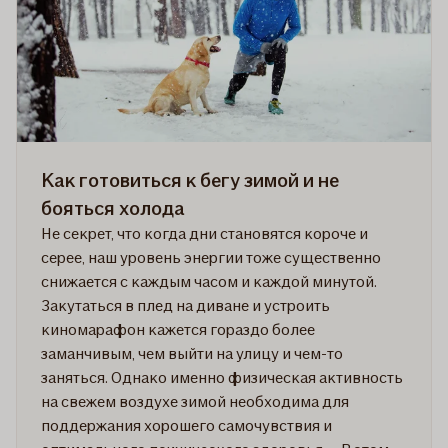
воздухе
весной
Как готовиться к бегу зимой и не
бояться холода
Не секрет, что когда дни становятся короче и
серее, наш уровень энергии тоже существенно
снижается с каждым часом и каждой минутой.
Закутаться в плед на диване и устроить
киномарафон кажется гораздо более
заманчивым, чем выйти на улицу и чем-то
заняться. Однако именно физическая активность
на свежем воздухе зимой необходима для
поддержания хорошего самочувствия и