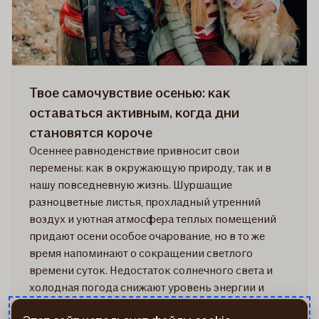
взять
с
собой
в
поход
Твое самочувствие осенью: как
оставаться активным, когда дни
становятся короче
Осеннее равноденствие привносит свои
перемены: как в окружающую природу, так и в
нашу повседневную жизнь. Шуршащие
разноцветные листья, прохладный утренний
воздух и уютная атмосфера теплых помещений
придают осени особое очарование, но в то же
время напоминают о сокращении светлого
времени суток. Недостаток солнечного света и
холодная погода снижают уровень энергии и
мотивации, заставляя многих перейти в зимний