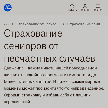
Мену
Перейти
к
Искать
Мой If
Меню
содержанию
Страхование от несчастных случаев
Страхование сениоров
Страхование
сениоров от
несчастных случаев
Движение – важная часть нашей повседневной
жизни: от спокойных прогулок и гимнастики до
более активных занятий. И даже в самые мирные
моменты может произойти что-то непредвиденное.
Оформи страховку и избавь себя от лишних
переживаний.