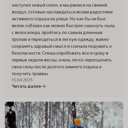
наступил новый сезон, и мы рвемся на свежий
воздух, готовые наслаждаться всеми радостями
активного отдыха на улице. Но как бы ни был
велик соблазн как можно быстрее смахнуть пыль
с велосипеда, пройтись по самым длинным
тропам и переодеться в легкую одежду, важно
сохранять здравый смысл и сначала подумать о
безопасности. Спеша опробовать все и сразу в
первые недели весны, очень легко переоценить
свои силы после долгого зимнего отдыха и
получить травмы.
15.04.2025
в
Читать далее
статье
6
советов:
Безопасный
отдых
на