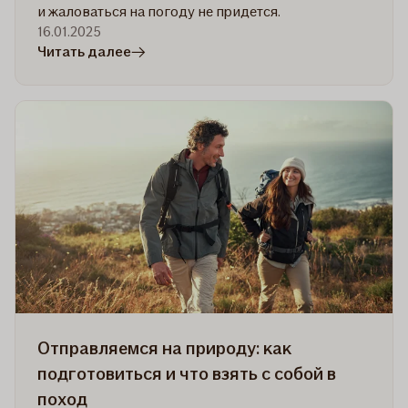
и жаловаться на погоду не придется.
16.01.2025
в
Читать далее
статье
Как
чувствовать
себя
хорошо
зимой?
Эффективные
советы
для
хорошего
настроения
и
прилива
Отправляемся на природу: как
энергии
подготовиться и что взять с собой в
поход