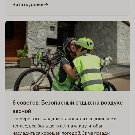
в
Читать далее
статье
8
советов,
как
ответственно
наслаждаться
водными
развлечениями
6 советов: Безопасный отдых на воздухе
весной
По мере того, как дни становятся все длиннее и
теплее, все больше тянет на улицу, чтобы
насладиться хорошей погодой. Зима позади,