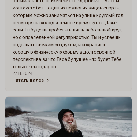
оптимального психического здоровья. В этом
контексте бег – один из немногих видов спорта,
которым можно заниматься на улице круглый год,
несмотря на холод и темное время суток. Даже
если Ты будешь пробегать лишь небольшой круг,
но с определенной регулярностью, Ты и успеешь
подышать свежим воздухом, и сохранишь
хорошую физическую форму в долгосрочной
перспективе, за что Твое будущее «я» будет Тебе
только благодарно.
27.11.2024
в
Читать далее
статье
Как
готовиться
к
бегу
зимой
и