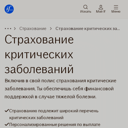
Мену
Перейти
к
Искать
Мой If
Меню
содержанию
Страхование
Страхование критических заболеваний
Страхование
критических
заболеваний
Включив в свой полис страхования критические
заболевания, Ты обеспечишь себя финансовой
поддержкой в случае тяжелой болезни.
Страхованию подлежит широкий перечень
критических заболеваний
Персонализированные решения по выплате