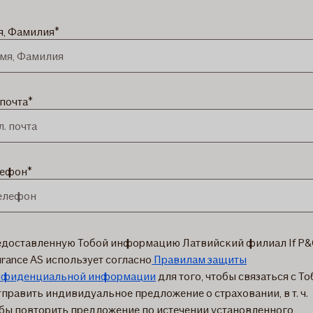
, Фамилия
 почта
лефон
доставленную Тобой информацию Латвийский филиал If P&
urance AS использует согласно
Правилам защиты
нфиденциальной информации
для того, чтобы связаться с Т
тправить индивидуальное предложение о страховании, в т. ч.
бы повторить предложение по истечении установленного