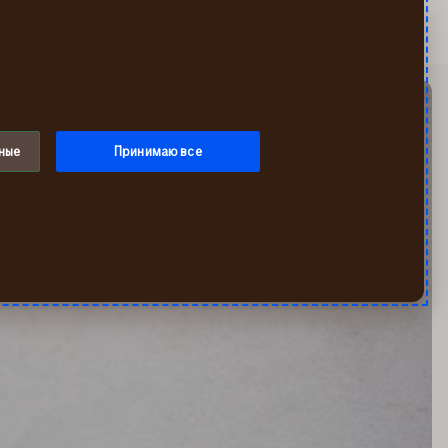
Искать
Мой If
Меню
ные
Принимаю все