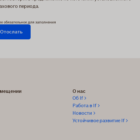
ахового периода.
ле обязательное для заполнения
Отослать
вка
равляется...
озмещении
О нас
Об If
Работа в If
Новости
Устойчивое развитие If