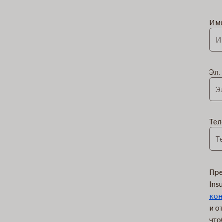
Имя
Эл.
Те
Пре
Ins
ко
и о
что