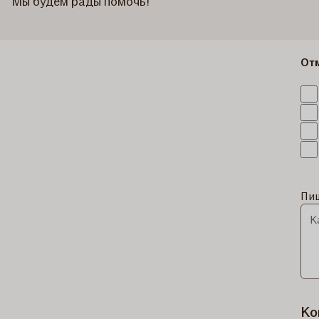
Мы будем рады помочь!
От
Пиш
Ко