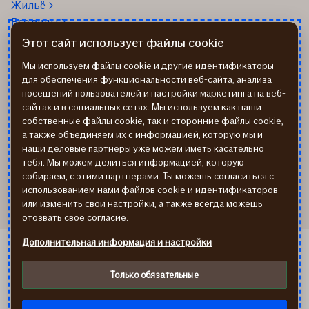
Жильё
Все виды
Этот сайт использует файлы cookie
О нас
24/7 Телефон помощи: 67
338 333
Об If
Мы используем файлы cookie и другие идентификаторы
Помощь на дороге
Работа в If
для обеспечения функциональности веб-сайта, анализа
+37167514342
посещений пользователей и настройки маркетинга на веб-
Новости
сайтах и в социальных сетях. Мы используем как наши
Пиши нам: info@if.lv
Устойчивое развитие If
собственные файлы cookie, так и сторонние файлы cookie,
Наши офисы
а также объединяем их с информацией, которую мы и
Дистрибьюторы
наши деловые партнеры уже можем иметь касательно
страхования If
тебя. Мы можем делиться информацией, которую
Реквизиты
собираем, с этими партнерами. Ты можешь согласиться с
использованием нами файлов cookie и идентификаторов
или изменить свои настройки, а также всегда можешь
отозвать свое согласие.
Дополнительная информация и настройки
If Kindlustus EE
If Draudimas LT
Только обязательные
Политика конфиденциальности
Cookies