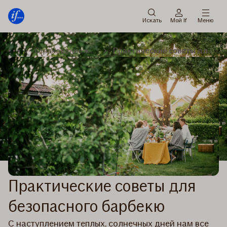
Мену
Перейти
к
Искать
Мой If
Меню
содержанию
Страхование жилья
Практические советы для безопасного барбекю
Практические советы для
безопасного барбекю
С наступлением теплых, солнечных дней нам все