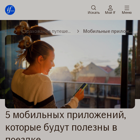
Мену
Перейти
к
Искать
Мой If
Меню
содержанию
Страхование путешествий
Мобильные приложения
5 мобильных приложений,
которые будут полезны в
поездке