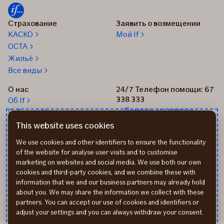
Страхование
Заявить о возмещении
КАСКО
Мой If
OCTA
Жильё
Все виды
О нас
24/7 Телефон помощи: 67
338 333
Об If
Помощь на дороге
Работа в If
+37167514342
Новости
This website uses cookies
Пиши нам: info@if.lv
Устойчивое развитие If
We use cookies and other identifiers to ensure the functionality
Наши офисы
of the website for analyse user visits and to customise
Дистрибьюторы
marketing on websites and social media. We use both our own
страхования If
cookies and third-party cookies, and we combine these with
Реквизиты
information that we and our business partners may already hold
about you. We may share the information we collect with these
partners. You can accept our use of cookies and identifiers or
adjust your settings and you can always withdraw your consent.