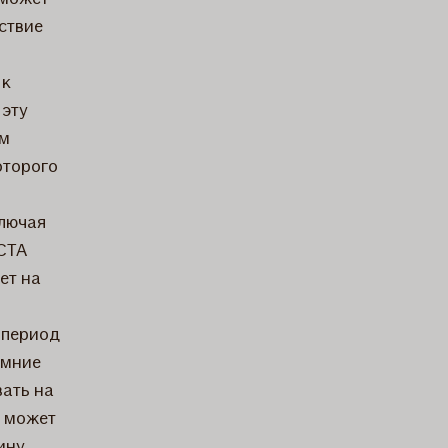
ствие
 к
 эту
ом
оторого
ключая
OCTA
ет на
 период
имние
вать на
м может
ину