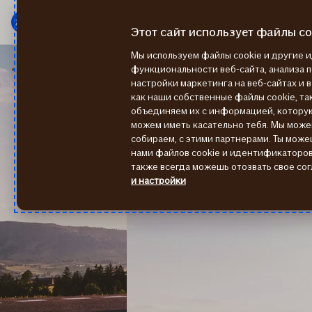
Мену
Перейти
к
Этот сайт использует файлы co
содержанию
Мы используем файлы cookie и другие
Страхование
Зачем страховать мотоцикл?
функциональности веб-сайта, анализа 
настройки маркетинга на веб-сайтах и 
как наши собственные файлы cookie, так
объединяем их с информацией, котору
можем иметь касательно тебя. Мы мож
собираем, с этими партнерами. Ты може
нами файлов cookie и идентификаторов 
также всегда можешь отозвать свое сог
и настройки