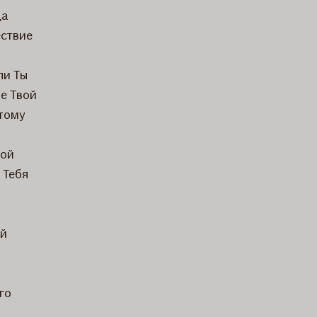
да
ествие
ли Ты
е Твой
отому
м
вой
 Тебя
ой
го