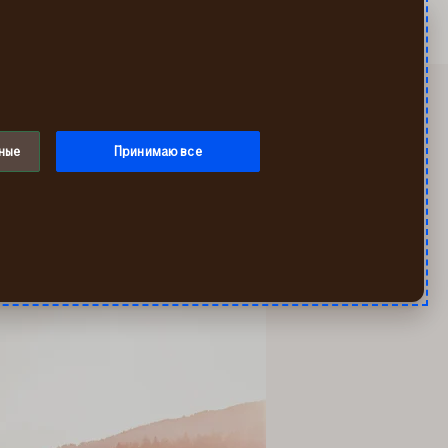
Искать
Мой If
Меню
ные
Принимаю все