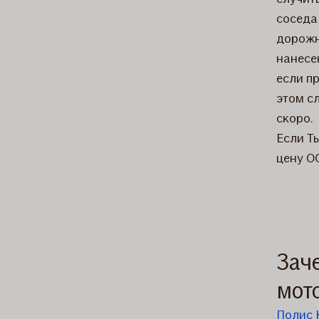
соседа
дорожн
нанесе
если п
этом с
скоро.
Если Т
цену O
Зач
мот
Полис 