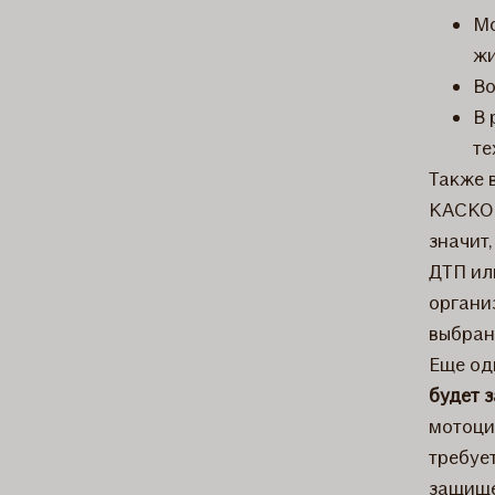
Мо
жи
Во
В 
те
Также 
КАСКО 
значит
ДТП ил
органи
выбран
Еще од
будет 
мотоци
требуе
защище