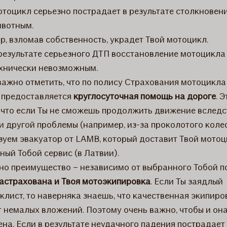
тоцикл серьезно пострадает в результате столкновени
вотным.
р, взломав собственность, украдет Твой мотоцикл.
результате серьезного ДТП восстановление мотоцикла
хнически невозможным.
важно отметить, что по полису Страхования мотоцикла 
предоставляется
круглосуточная помощь на дороге
. Э
, что если Ты не сможешь продолжить движение вследс
и другой проблемы (например, из-за проколотого колес
зуем эвакуатор от LAMB, который доставит Твой мотоц
ный Тобой сервис (в Латвии).
но преимущество – независимо от выбранного Тобой п
застрахована и Твоя мотоэкипировка
. Если Ты заядлый
клист, то наверняка знаешь, что качественная экипиро
т немалых вложений. Поэтому очень важно, чтобы и он
на. Если в результате неудачного падения пострадает