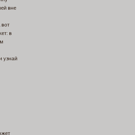
шей вне
 вот
ет: в
ем
и узнай
ожет