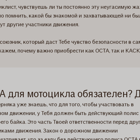
иклист, чувствуешь ли ты постоянно эту неугасимую ж
о помнить, какой бы знакомой и захватывающей ни был
т другие участники движения.
оюзник, который даст Тебе чувство безопасности в са
сскажем, почему важно приобрести как OCTA, так и КАСК
А для мотоцикла обязателен? Д
рняка уже знаешь, что для того, чтобы участвовать в
ом движении, у Тебя должен быть действующий полис
оего байка. Это часть Твоей ответственности перед дру
иками движения. Закон о дорожном движении
матривает, что за езду без действующего полиса ОСТА