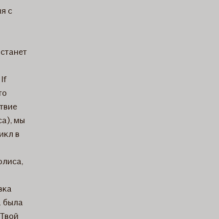
я с
 станет
If
то
твие
а), мы
икл в
олиса,
вка
а была
 Твой