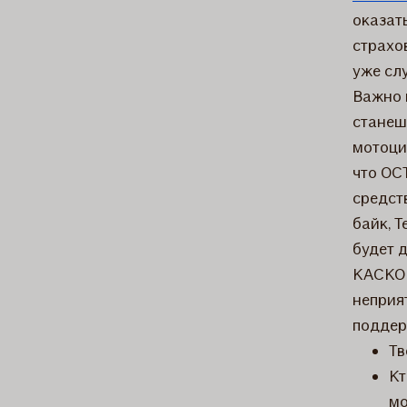
оказат
страхо
уже сл
Важно 
станеш
мотоци
что OC
средст
байк, Т
будет 
КАСКО 
неприя
поддер
Тв
Кт
мо