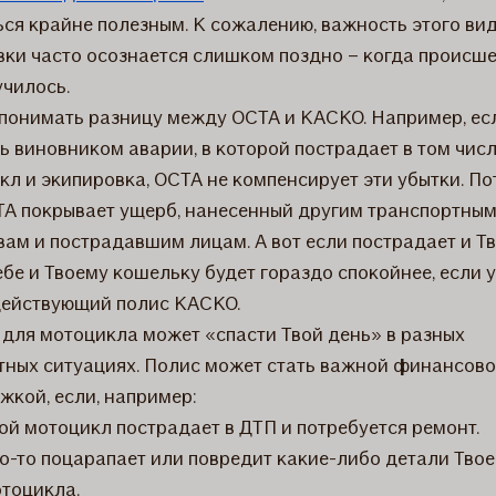
ься крайне полезным. К сожалению, важность этого ви
вки часто осознается слишком поздно – когда происш
училось.
понимать разницу между OCTA и КАСКО. Например, ес
ь виновником аварии, в которой пострадает в том числ
кл и экипировка, OCTA не компенсирует эти убытки. П
TA покрывает ущерб, нанесенный другим транспортны
вам и пострадавшим лицам. А вот если пострадает и Т
ебе и Твоему кошельку будет гораздо спокойнее, если у
действующий полис КАСКО.
для мотоцикла может «спасти Твой день» в разных
тных ситуациях. Полис может стать важной финансов
жкой, если, например:
ой мотоцикл пострадает в ДТП и потребуется ремонт.
о-то поцарапает или повредит какие-либо детали Твое
тоцикла.