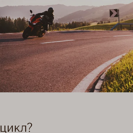
оцикл?