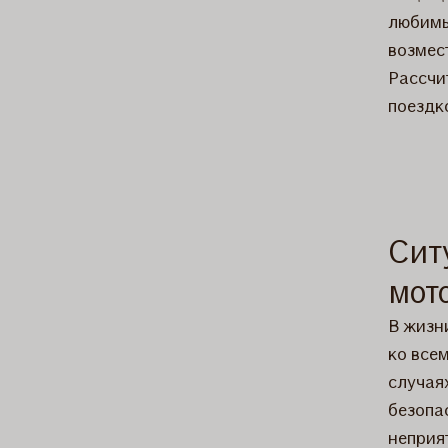
любимы
возмес
Рассчи
поездк
Сит
мот
В жизн
ко всем
случая
безопа
неприя