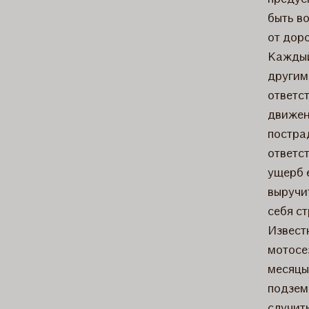
быть в
от доро
Каждый
другим
ответст
движен
постра
ответс
ущерб 
выручи
себя с
Извест
мотосе
месяцы
подзем
случит