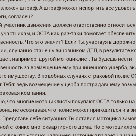
озложен штраф. А штраф может испортить все удоволь
ги, согласен?
 участник движения должен ответственно относиться
 участникам, и ОСТА как раз-таки помогает обеспечить
венность. Что это значит? Если Ты, участвуя в дорожн
ии, случайно станешь виновником ДТП, в результате к
дает, например, другой мотоциклист, Ты будешь нести
твенность за возмещение ему причиненного ущерба, в
его имуществу. В подобных случаях страховой полис 
т Тебя: ведь возмещение ущерба пострадавшему возьм
траховая компания.
но, что многие мотоциклисты покупают ОСТА только на
зона, не осознавая, что полис может пригодиться и в з
. Представь себе ситуацию: Ты оставил мотоцикл зимо
ной стоянке многоквартирного дома. Но с мотоцикло
ься все что угодно: например, мотоцикл падает на маш