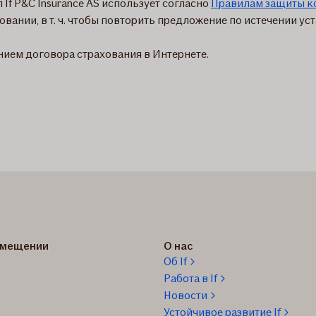
 P&C Insurance AS использует согласно
Правилам защиты 
вании, в т. ч. чтобы повторить предложение по истечении ус
нием договора страхования в Интернете.
озмещении
О нас
Об If
Работа в If
Новости
Устойчивое развитие If