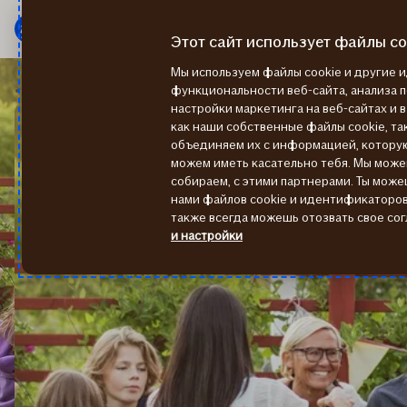
Мену
Перейти
к
Этот сайт использует файлы co
содержанию
Мы используем файлы cookie и другие
Контакты
Страхование гражданско-правовой ответственности
функциональности веб-сайта, анализа 
настройки маркетинга на веб-сайтах и 
как наши собственные файлы cookie, так
объединяем их с информацией, котору
можем иметь касательно тебя. Мы мож
собираем, с этими партнерами. Ты може
нами файлов cookie и идентификаторов 
также всегда можешь отозвать свое сог
и настройки