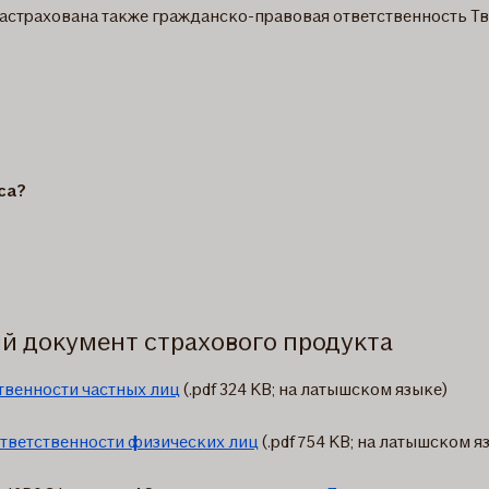
страхована также гражданско-правовая ответственность Твоег
са?
й документ страхового продукта
твенности частных лиц
(.pdf 324 KB; на латышском языке)
тветственности физических лиц
(.pdf 754 KB; на латышском я