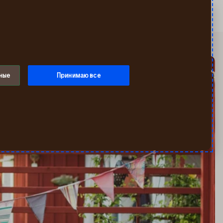
Искать
Мой If
Меню
ные
Принимаю все