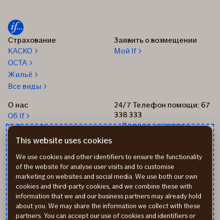
Страхование
Заявить о возмещении
КАСКО
Мой If
OCTA
Жильё
Все виды
О нас
24/7 Телефон помощи: 67
338 333
Об If
Помощь на дороге
Работа в If
+37167514342
Новости
This website uses cookies
Пиши нам: info@if.lv
Устойчивое развитие If
We use cookies and other identifiers to ensure the functionality
Наши офисы
of the website for analyse user visits and to customise
Дистрибьюторы
marketing on websites and social media. We use both our own
страхования If
cookies and third-party cookies, and we combine these with
Реквизиты
information that we and our business partners may already hold
about you. We may share the information we collect with these
partners. You can accept our use of cookies and identifiers or