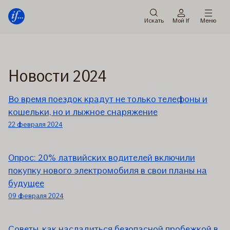
Мену
Перейти
к
Искать
Мой If
Меню
содержанию
Новости 2024
Во время поездок крадут не только телефоны и
кошельки, но и лыжное снаряжение
22 февраля 2024
Опрос: 20% латвийских водителей включили
покупку нового электромобиля в свои планы на
будущее
09 февраля 2024
Советы, как насладиться безопасной пробежкой в