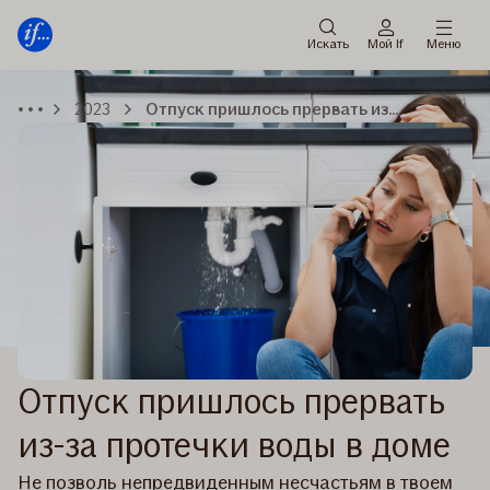
Мену
Перейти
к
Искать
Мой If
Меню
содержанию
2023
Отпуск пришлось прервать из-за протечки воды в доме
Отпуск пришлось прервать
из-за протечки воды в доме
Не позволь непредвиденным несчастьям в твоем