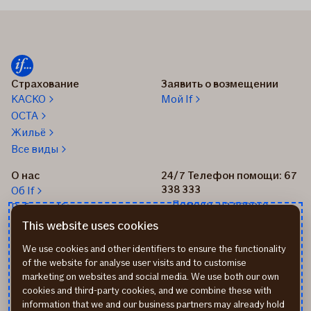
Страхование
Заявить о возмещении
КАСКО
Мой If
OCTA
Жильё
Все виды
О нас
24/7 Телефон помощи: 67
338 333
Об If
Помощь на дороге
Работа в If
+37167514342
Новости
This website uses cookies
Пиши нам: info@if.lv
Устойчивое развитие If
We use cookies and other identifiers to ensure the functionality
Наши офисы
of the website for analyse user visits and to customise
Дистрибьюторы
marketing on websites and social media. We use both our own
страхования If
cookies and third-party cookies, and we combine these with
Реквизиты
information that we and our business partners may already hold