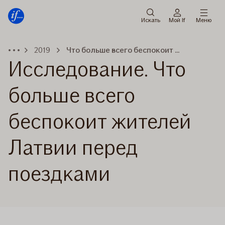
Мену
Перейти
к
Искать
Мой If
Меню
содержанию
2019
Что больше всего беспокоит жителей Латвии перед поездками
Исследование. Что
больше всего
беспокоит жителей
Латвии перед
поездками