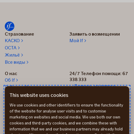
Страхование
Заявить о возмещении
КАСКО
Мой If
OCTA
Жильё
Все виды
О нас
24/7 Телефон помощи: 67
338 333
Об If
Помощь на дороге
Работа в If
+37167514342
Новости
This website uses cookies
Пиши нам: info@if.lv
Устойчивое развитие If
We use cookies and other identifiers to ensure the functionality
Наши офисы
of the website for analyse user visits and to customise
Дистрибьюторы
marketing on websites and social media. We use both our own
страхования If
cookies and third-party cookies, and we combine these with
Реквизиты
information that we and our business partners may already hold