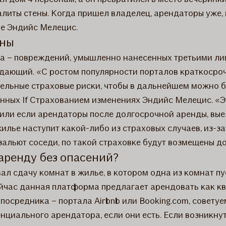
алиты стены. Когда пришел владелец, арендаторы уже, 
е Эндийс Мелецис.
ены
 – повреждений, умышленно нанесенных третьими лиц
 сдающий. «С ростом популярности порталов краткосро
ельные страховые риски, чтобы в дальнейшем можно б
ных If Страхованием изменениях Эндийс Мелецис. «Это
или если арендаторы после долгосрочной аренды, выез
жилье наступит какой-либо из страховых случаев, из-за
зальют соседи, по такой страховке будут возмещены до
 аренду без опасений?
 сдачу комнат в жилье, в котором одна из комнат пуст
йчас данная платформа предлагает арендовать как ква
посредника – портала Airbnb или Booking.com, совету
нциального арендатора, если они есть. Если возникну