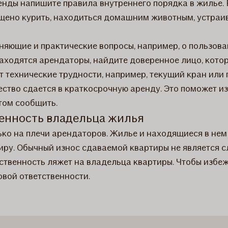
нды напишите правила внутреннего порядка в жилье. Р
рещено курить, находиться домашним животным, устраи
чняющие и практические вопросы, например, о пользов
 находятся арендаторы, найдите доверенное лицо, кото
т технические трудности, например, текущий кран ил
тво сдается в краткосрочную аренду. Это поможет из
том сообщить.
енность владельца жилья
ько на плечи арендаторов. Жилье и находящиеся в нем
ру. Обычный износ сдаваемой квартиры не является с
тственность ляжет на владельца квартиры. Чтобы избе
ой ответственности. ​