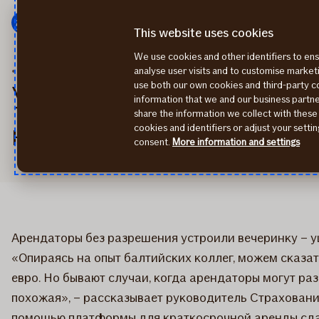
Мену
Перейти
к
This website uses cookies
содержанию
We use cookies and other identifiers to ens
2018
Ущерб, нанесенный имуществу арендаторами, может достичь нескольких тысяч евро
analyse user visits and to customise marke
use both our own cookies and third-party 
Ущерб, нанесенный им
information that we and our business part
share the information we collect with these
нескольких тысяч евр
cookies and identifiers or adjust your sett
consent.
More information and settings
​Арендаторы без разрешения устроили вечеринку – у
«Опираясь на опыт балтийских коллег, можем сказа
евро. Но бывают случаи, когда арендаторы могут раз
похожая», – рассказывает руководитель Страховани
помощью платформы для краткосрочной аренды сдал 