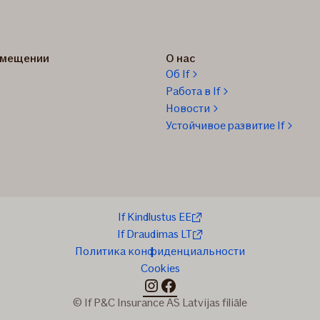
озмещении
О нас
Об If
Работа в If
Новости
Устойчивое развитие If
If Kindlustus EE
If Draudimas LT
Политика конфиденциальности
Cookies
instagram
facebook
© If P&C Insurance AS Latvijas filiāle