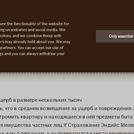
ure the functionality of the website for
ting on websites and social media. We
cookies, and we combine these with
уществу арендаторами,
Only essential
ners may already hold about you. We may
 partners. You can accept our use of
о
ings and you can always withdraw your
щерб в размере нескольких тысяч
ть, что в среднем возмещение за ущерб и повреждения
громить квартиру и находящиеся в ней предметы быта б
я имущества частных лиц If Страхование Эндийс Мелец
дом 4 персонам, а он превратился в место вечеринки