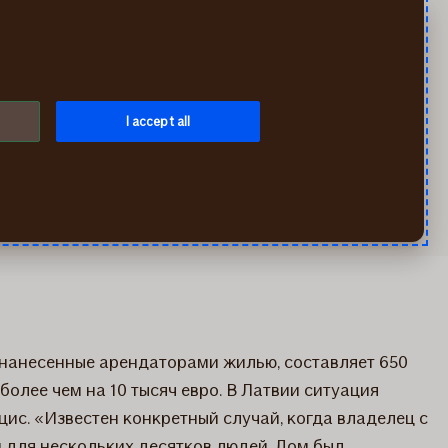
Искать
Мой If
Меню
 может достичь
I accept all
, нанесенные арендаторами жилью, составляет 650
олее чем на 10 тысяч евро. В Латвии ситуация
ис. «Известен конкретный случай, когда владелец с
 для нескольких десятков людей. Дом был