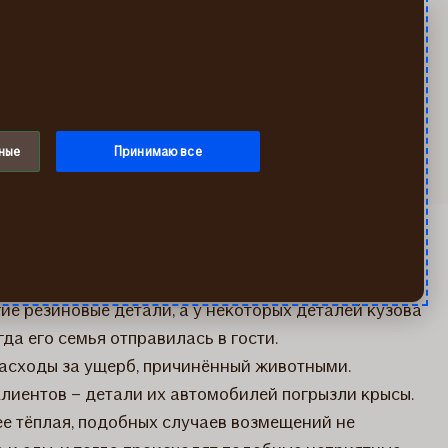
Искать
Мой If
Меню
ные
Принимаю все
вал видимые следы укусов на кузове – крыльях,
е резиновые детали, а у некоторых деталей кузова
да его семья отправилась в гости.
расходы за ущерб, причинённый животными.
клиентов – детали их автомобилей погрызли крысы.
ее тёплая, подобных случаев возмещений не