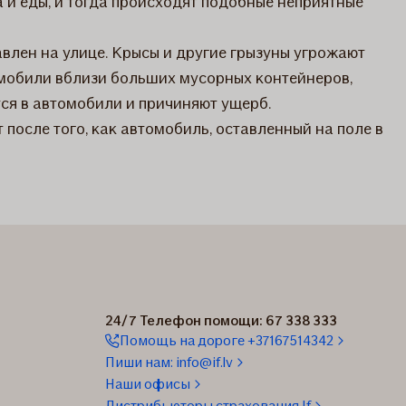
а и еды, и тогда происходят подобные неприятные
авлен на улице. Крысы и другие грызуны угрожают
мобили вблизи больших мусорных контейнеров,
тся в автомобили и причиняют ущерб.
 после того, как автомобиль, оставленный на поле в
24/7 Телефон помощи: 67 338 333
Помощь на дороге +37167514342
Пиши нам: info@if.lv
Наши офисы
Дистрибьюторы страхования If