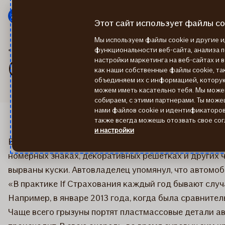
Мену
Перейти
к
Этот сайт использует файлы co
содержанию
Мы используем файлы cookie и другие
2016
Собака погрызла кузов BMW X5
функциональности веб-сайта, анализа 
настройки маркетинга на веб-сайтах и 
Собака погрызла кузо
как наши собственные файлы cookie, так
объединяем их с информацией, котору
можем иметь касательно тебя. Мы мож
собираем, с этими партнерами. Ты може
нами файлов cookie и идентификаторов 
также всегда можешь отозвать свое сог
и настройки
Владелец автомобиля BMW X5 2014 года выпуска в за
номерных знаках, декоративных решётках и других ч
вырваны куски. Автовладелец упомянул, что автомоби
«В практике If Страхования каждый год бывают слу
Например, в январе 2013 года, когда была сравните
Чаще всего грызуны портят пластмассовые детали а