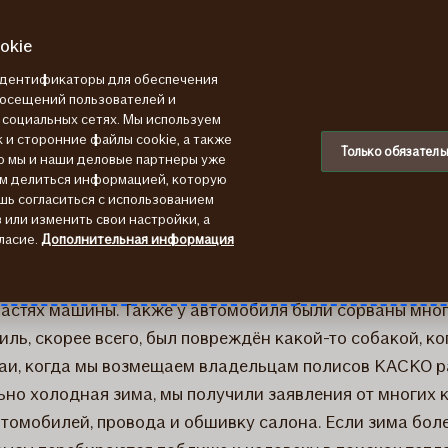
okie
 идентификаторы для обеспечения
посещений пользователей и
в социальных сетях. Мы используем
в BMW X5
 и сторонние файлы cookie, а также
Только обязатель
ю мы и наши деловые партнеры уже
ем делиться информацией, которую
шь согласиться с использованием
или изменить свои настройки, а
ласие.
Дополнительная информация
явлении указал, что при мытье автомобиля констатиро
астях машины. Также у автомобиля были сорваны многи
ль, скорее всего, был повреждён какой-то собакой, ког
чаи, когда мы возмещаем владельцам полисов КАСКО 
льно холодная зима, мы получили заявления от многих 
втомобилей, провода и обшивку салона. Если зима бол