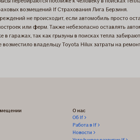
крысы перебираются поближе к человеку в поисках тепл
раховых возмещений If Страхования Лига Берзиня.
вреждений не происходит, если автомобиль просто ост
остроек или ферм. Также небезопасно оставлять авто
е в гаражах, так как грызуны в поисках тепла забираю
е возместило владельцу Toyota Hilux затраты на ремонт
озмещении
О нас
Об If
Работа в If
Новости
Устойчивое развитие If