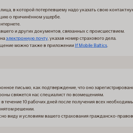
лица, в которой потерпевшему надо указать свою контактн
ацию о причинённом ущербе.
нтернете.
вшего и других документов, связанных с происшествием.
 на
электронную почту
, указав номер страхового дела.
мещение можно также в приложении
If Mobile Baltics
.
ронное письмо, как подтверждение, что оно зарегистрирован
роны свяжется нас специалист по возмещениям.
в течение 10 рабочих дней после получения всех необходим
инятом решении.
но виду и условиям вашего страхования гражданско-правов