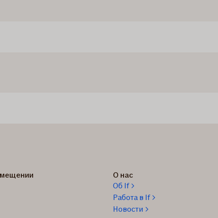
озмещении
О нас
Об If
Работа в If
Новости