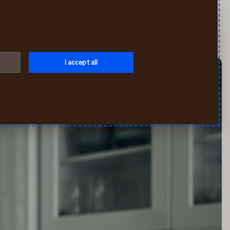
Искать
Мой If
Меню
I accept all