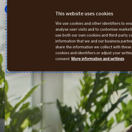
Мену
Перейти
к
This website uses cookies
содержанию
We use cookies and other identifiers to ens
Заявка на возмещение
analyse user visits and to customise marke
use both our own cookies and third-party 
information that we and our business part
share the information we collect with these
cookies and identifiers or adjust your sett
consent.
More information and settings