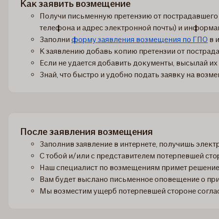
Как заявить возмещение
Получи письменную претензию от пострадавшего 
телефона и адрес электронной почты) и информ
Заполни
форму заявления возмещения по ГПО
в и
К заявлению добавь копию претензии от пострада
Если не удается добавить документы, высылай их
Знай, что быстро и удобно подать заявку на воз
После заявления возмещения
Заполнив заявление в интернете, получишь элект
С тобой и/или с представителем потерпевшей сто
Наш специалист по возмещениям примет решение 
Вам будет выслано письменное оповещение о пр
Мы возместим ущерб потерпевшей стороне соглас