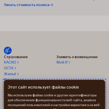
Узнать стоимость полиса
Страхование
Заявить о возмещении
КАСКО
Мой If
OCTA
Жильё
Все виды
Этот сайт использует файлы cookie
О нас
24/7 Телефон помощи: 67
338 333
Об If
Мы используем файлы cookie и другие идентификаторы
Помощь на дороге
Работа в If
для обеспечения функциональности веб-сайта, анализа
+37167514342
посещений пользователей и настройки маркетинга на веб-
Новости