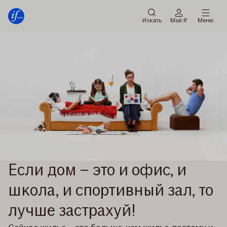
Мену
Перейти
к
Искать
Мой If
Меню
содержанию
Если дом – это и офис, и
школа, и спортивный зал, то
лучше застрахуй!