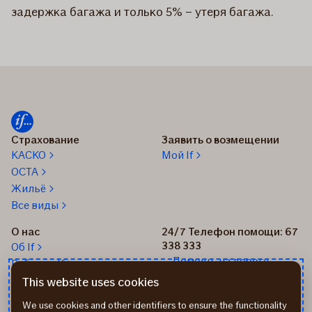
задержка багажа и только 5% – утеря багажа.
Страхование
Заявить о возмещении
КАСКО
Мой If
OCTA
Жильё
Все виды
О нас
24/7 Телефон помощи: 67
338 333
Об If
Помощь на дороге
Работа в If
+37167514342
Новости
This website uses cookies
Пиши нам: info@if.lv
Устойчивое развитие If
We use cookies and other identifiers to ensure the functionality
Наши офисы