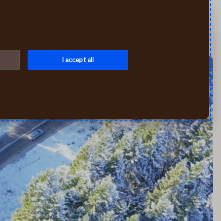
Искать
Мой If
Меню
I accept all