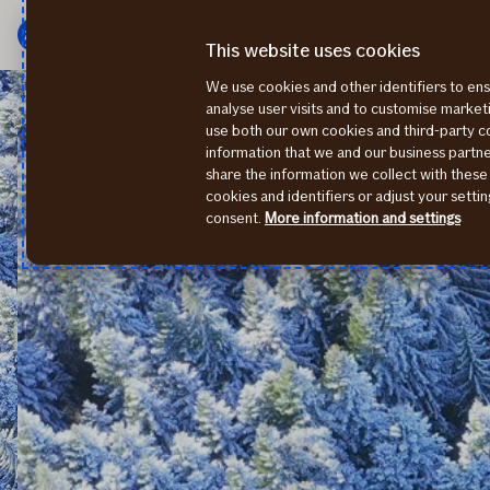
Мену
Перейти
к
This website uses cookies
содержанию
We use cookies and other identifiers to ens
KACKO
10 советов по безопасному вождению зимой
analyse user visits and to customise marke
use both our own cookies and third-party 
information that we and our business part
share the information we collect with these
cookies and identifiers or adjust your sett
consent.
More information and settings