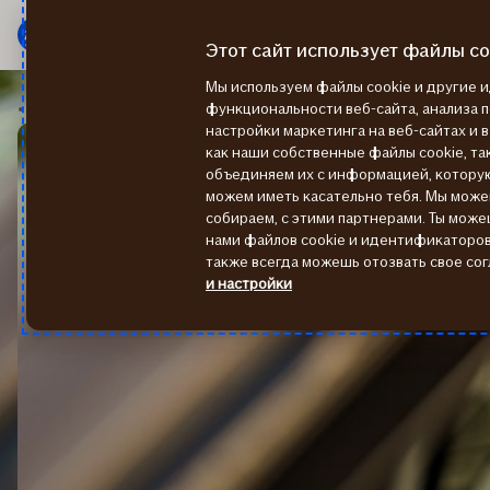
Мену
Перейти
к
Этот сайт использует файлы co
содержанию
Мы используем файлы cookie и другие
KACKO
Как не переплачивать за полис КАСКО
функциональности веб-сайта, анализа 
настройки маркетинга на веб-сайтах и 
как наши собственные файлы cookie, так
объединяем их с информацией, котору
можем иметь касательно тебя. Мы мож
собираем, с этими партнерами. Ты може
нами файлов cookie и идентификаторов 
также всегда можешь отозвать свое сог
и настройки