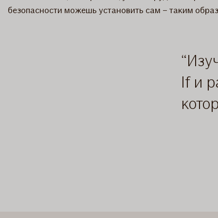
безопасности можешь установить сам – таким обра
Изу
If и
кото