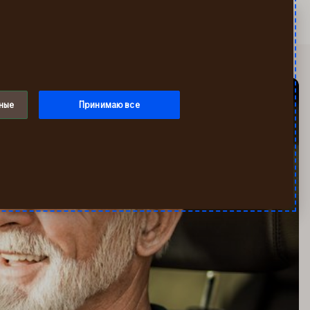
Искать
Мой If
Меню
ные
Принимаю все