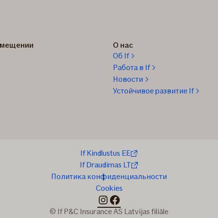
озмещении
О нас
Об If
Работа в If
Новости
Устойчивое развитие If
If Kindlustus EE
If Draudimas LT
Политика конфиденциальности
Cookies
instagram
facebook
© If P&C Insurance AS Latvijas filiāle