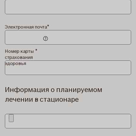
Электронная почта
Где смотреть номер карты
Номер карты
страхования здоровья?
страхования
здоровья
Номер карты страхования здоровья
можно найти в приложении If Mobile
Baltics и в профиле Мой If.
Информация о планируемом
лечении в стационаре