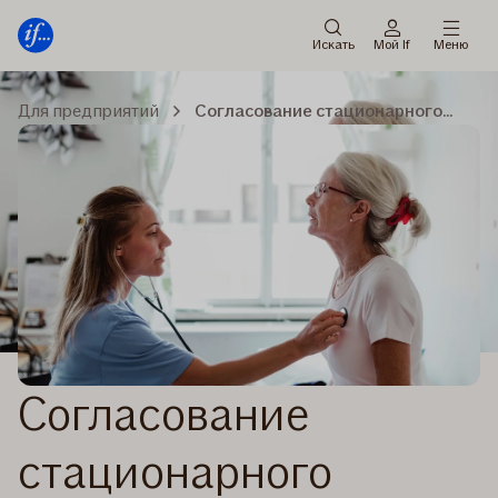
Мену
Перейти
к
Искать
Мой If
Меню
содержанию
Для предприятий
Согласование стационарного лечения
Согласование
стационарного