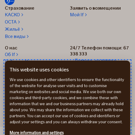
Страхование
Заявить о возмещении
КАСКО
Мой If
OCTA
Жильё
Все виды
О нас
24/7 Телефон помощи: 67
338 333
Об If
Помощь на дороге
Работа в If
+37167514342
Новости
This website uses cookies
Пиши нам: info@if.lv
Устойчивое развитие If
We use cookies and other identifiers to ensure the functionality
Наши офисы
of the website for analyse user visits and to customise
Дистрибьюторы
marketing on websites and social media. We use both our own
страхования If
cookies and third-party cookies, and we combine these with
Реквизиты
information that we and our business partners may already hold
about you. We may share the information we collect with these
partners. You can accept our use of cookies and identifiers or
adjust your settings and you can always withdraw your consent.
More information and settings