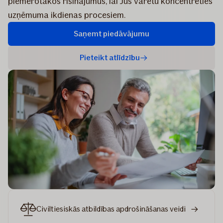
piemērotākos risinājumus, lai Jūs varētu koncentrēties
uzņēmuma ikdienas procesiem.
Saņemt piedāvājumu
Pieteikt atlīdzību
Civiltiesiskās atbildības apdrošināšanas veidi