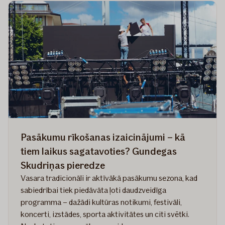
pasargā
no
tūkstošos
mērāmiem
zaudējumiem
Pasākumu rīkošanas izaicinājumi – kā
tiem laikus sagatavoties? Gundegas
Skudriņas pieredze
Vasara tradicionāli ir aktīvākā pasākumu sezona, kad
sabiedrībai tiek piedāvāta ļoti daudzveidīga
programma – dažādi kultūras notikumi, festivāli,
koncerti, izstādes, sporta aktivitātes un citi svētki.