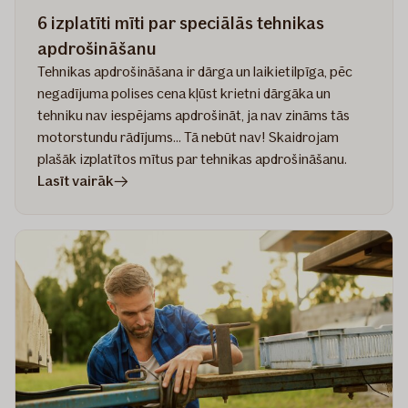
6 izplatīti mīti par speciālās tehnikas
apdrošināšanu
Tehnikas apdrošināšana ir dārga un laikietilpīga, pēc
negadījuma polises cena kļūst krietni dārgāka un
tehniku nav iespējams apdrošināt, ja nav zināms tās
motorstundu rādījums... Tā nebūt nav! Skaidrojam
plašāk izplatītos mītus par tehnikas apdrošināšanu.
rakstā
Lasīt vairāk
6
izplatīti
mīti
par
speciālās
tehnikas
apdrošināšanu