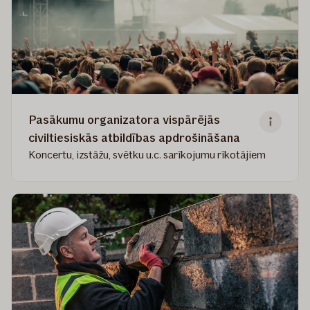
Pasākumu organizatora vispārējās
civiltiesiskās atbildības apdrošināšana
Koncertu, izstāžu, svētku u.c. sarīkojumu rīkotājiem
Read
more
about
Pasākumu
organizatora
vispārējās
civiltiesiskās
atbildības
apdrošināšana