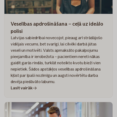
Veselības apdrošināšana – ceļā uz ideālo
polisi
Latvijas sabiedrībai novecojot, pieaug arī strādājošo
vidējais vecums, bet svarīgi, lai cilvēki darbā jūtas
veseli un motivēti. Valsts apmaksāto pakalpojumu
pieejamība ir ierobežota – pacientiem nereti nākas
gaidīt garās rindās, turklāt noteikto kvotu bieži vien
nepietiek. Šādos apstākļos veselības apdrošināšana
kļūst par īpaši nozīmīgu un augsti novērtētu darba
devēja piedāvāto labumu.
rakstā
Lasīt vairāk
Veselības
apdrošināšana
–
ceļā