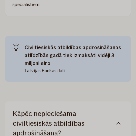
speciālistiem
Read
more
about
Profesionālās
darbības
civiltiesiskās
atbildības
Civiltiesiskās atbildības apdrošināšanas
apdrošināšana
atlīdzībās gadā tiek izmaksāti vidēji 3
miljoni eiro
Latvijas Bankas dati
Kāpēc nepieciešama
civiltiesiskās atbildības
apdrošināšana?