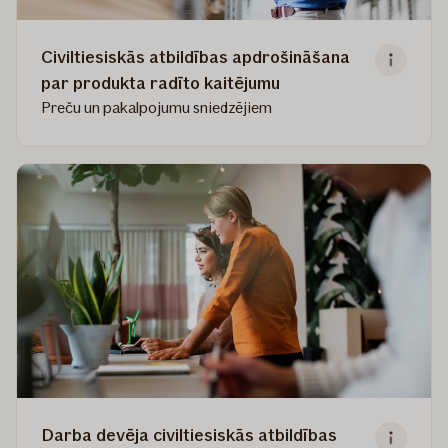
Civiltiesiskās atbildības apdrošināšana
par produkta radīto kaitējumu
Preču un pakalpojumu sniedzējiem
Read
more
about
Civiltiesiskās
atbildības
apdrošināšana
par
produkta
radīto
kaitējumu
Darba devēja civiltiesiskās atbildības