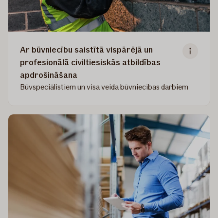
Ar būvniecību saistītā vispārējā un
profesionālā civiltiesiskās atbildības
apdrošināšana
Būvspeciālistiem un visa veida būvniecības darbiem
Read
more
about
Ar
būvniecību
saistītā
vispārējā
un
profesionālā
civiltiesiskās
atbildības
apdrošināšana