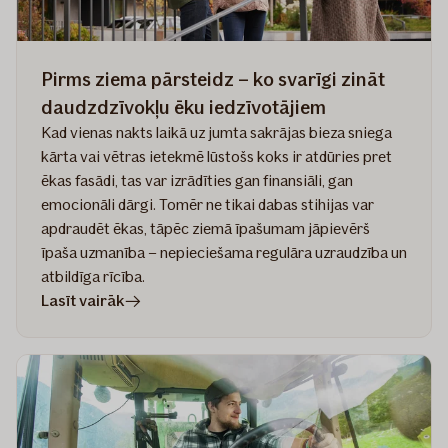
Pirms ziema pārsteidz – ko svarīgi zināt
daudzdzīvokļu ēku iedzīvotājiem
Kad vienas nakts laikā uz jumta sakrājas bieza sniega
kārta vai vētras ietekmē lūstošs koks ir atdūries pret
ēkas fasādi, tas var izrādīties gan finansiāli, gan
emocionāli dārgi. Tomēr ne tikai dabas stihijas var
apdraudēt ēkas, tāpēc ziemā īpašumam jāpievērš
īpaša uzmanība – nepieciešama regulāra uzraudzība un
atbildīga rīcība.
rakstā
Lasīt vairāk
Pirms
ziema
pārsteidz
–
ko
svarīgi