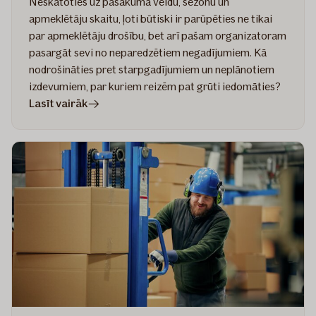
Neskatoties uz pasākuma veidu, sezonu un
apmeklētāju skaitu, ļoti būtiski ir parūpēties ne tikai
par apmeklētāju drošību, bet arī pašam organizatoram
pasargāt sevi no neparedzētiem negadījumiem. Kā
nodrošināties pret starpgadījumiem un neplānotiem
izdevumiem, par kuriem reizēm pat grūti iedomāties?
rakstā
Lasīt vairāk
Pasākumu
rīkošanas
izaicinājumi
–
kā
tiem
laikus
sagatavoties?
Gundegas
Skudriņas
pieredze