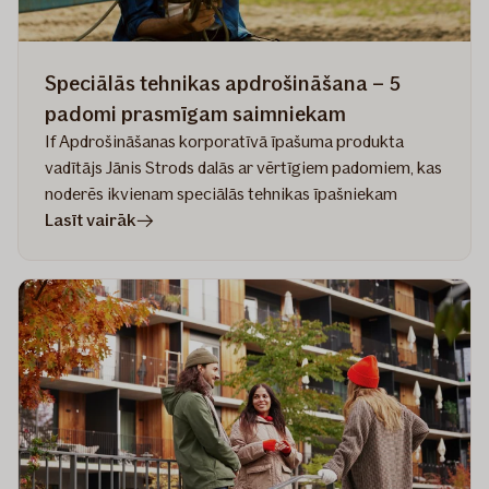
Speciālās tehnikas apdrošināšana – 5
padomi prasmīgam saimniekam
If Apdrošināšanas korporatīvā īpašuma produkta
vadītājs Jānis Strods dalās ar vērtīgiem padomiem, kas
noderēs ikvienam speciālās tehnikas īpašniekam
rakstā
Lasīt vairāk
Speciālās
tehnikas
apdrošināšana
–
5
padomi
prasmīgam
saimniekam