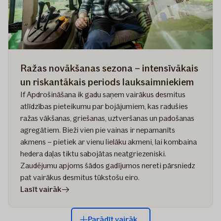
saimniecībai
Ražas novākšanas sezona – intensīvākais
un riskantākais periods lauksaimniekiem
If Apdrošināšana ik gadu saņem vairākus desmitus
atlīdzības pieteikumu par bojājumiem, kas radušies
ražas vākšanas, griešanas, uztveršanas un padošanas
agregātiem. Bieži vien pie vainas ir nepamanīts
akmens – pietiek ar vienu lielāku akmeni, lai kombaina
hedera daļas tiktu sabojātas neatgriezeniski.
Zaudējumu apjoms šādos gadījumos nereti pārsniedz
pat vairākus desmitus tūkstošu eiro.
rakstā
Lasīt vairāk
Ražas
novākšanas
Parādīt vairāk