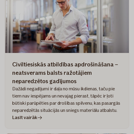
uz
ideālo
polisi
Civiltiesiskās atbildības apdrošināšana –
neatsverams balsts ražotājiem
neparedzētos gadījumos
Dažādi negadījumi ir daļa no mūsu ikdienas, taču pie
tiem nav iespējams un nevajag pierast, tāpēc ir ļoti
būtiski parūpēties par drošības spilvenu, kas pasargās
neparedzētās situācijās un sniegs materiālu atbalstu.
rakstā
Lasīt vairāk
Civiltiesiskās
atbildības