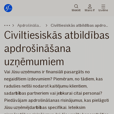
Galvenā
Pāriet
izvēlne
uz
Meklēt
Mans If
Izvēlne
saturu
Apdrošināšana
Civiltiesiskās atbildības apdrošināšana
Civiltiesiskās atbildības
apdrošināšana
uzņēmumiem
Vai Jūsu uzņēmums ir finansiāli pasargāts no
negaidītiem izdevumiem? Piemēram, no tādiem, kas
radušies netīši nodarot kaitējumu klientiem,
sadarbības partneriem vai jebkurai citai personai?
Piedāvājam apdrošināšanas risinājumus, kas pielāgoti
Jūsu uzņēmējdarbības specifikai. Ieteiksim