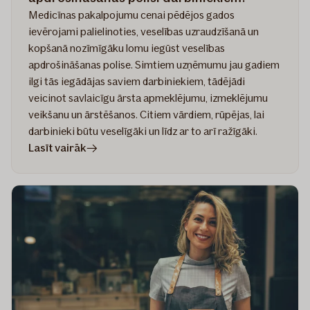
Medicīnas pakalpojumu cenai pēdējos gados
ievērojami palielinoties, veselības uzraudzīšanā un
kopšanā nozīmīgāku lomu iegūst veselības
apdrošināšanas polise. Simtiem uzņēmumu jau gadiem
ilgi tās iegādājas saviem darbiniekiem, tādējādi
veicinot savlaicīgu ārsta apmeklējumu, izmeklējumu
veikšanu un ārstēšanos. Citiem vārdiem, rūpējas, lai
darbinieki būtu veselīgāki un līdz ar to arī ražīgāki.
rakstā
Lasīt vairāk
Kā
izvēlēties
piemērotāko
veselības
apdrošināšanas
polisi
darbiniekiem?