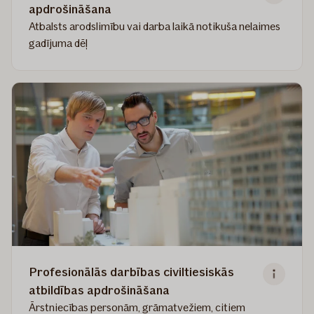
apdrošināšana
Atbalsts arodslimību vai darba laikā notikuša nelaimes
gadījuma dēļ
Read
more
about
Darba
devēja
civiltiesiskās
atbildības
apdrošināšana
Profesionālās darbības civiltiesiskās
atbildības apdrošināšana
Ārstniecības personām, grāmatvežiem, citiem