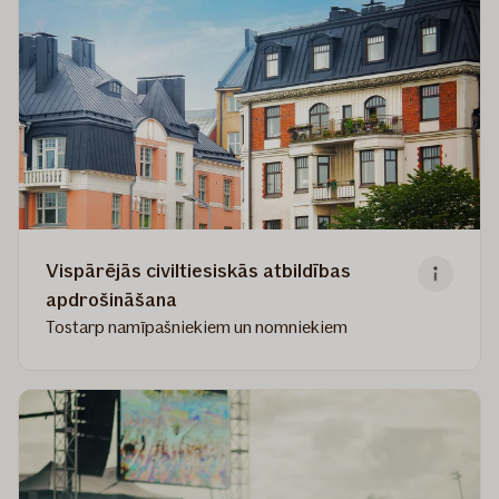
Vispārējās civiltiesiskās atbildības
apdrošināšana
Tostarp namīpašniekiem un nomniekiem
Read
more
about
Vispārējās
civiltiesiskās
atbildības
apdrošināšana