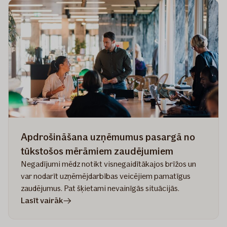
apdrošināšana
–
neatsverams
balsts
ražotājiem
neparedzētos
gadījumos
Apdrošināšana uzņēmumus pasargā no
tūkstošos mērāmiem zaudējumiem
Negadījumi mēdz notikt visnegaidītākajos brīžos un
var nodarīt uzņēmējdarbības veicējiem pamatīgus
zaudējumus. Pat šķietami nevainīgās situācijās.
rakstā
Lasīt vairāk
Apdrošināšana
uzņēmumus