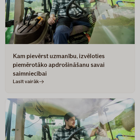
zināt
daudzdzīvokļu
ēku
iedzīvotājiem
Kam pievērst uzmanību, izvēloties
piemērotāko apdrošināšanu savai
saimniecībai
rakstā
Lasīt vairāk
Kam
pievērst
uzmanību,
izvēloties
piemērotāko
apdrošināšanu
savai