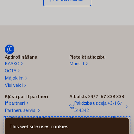
sezona
–
intensīvākais
un
riskantākais
periods
lauksaimniekiem
Apdrošināšana
Pieteikt atlīdzību
KASKO
Mans If
OCTA
Mājoklim
Visi veidi
Kļūsti par If partneri
Atbalsts 24/7: 67 338 333
If partneri
Palīdzība uz ceļa +371 67
Partneru servisi
514342
If Online sistēma Eagle
Sūtīt e-pastu: info@if.lv
If biroji
This website uses cookies
If Apdrošināšanas