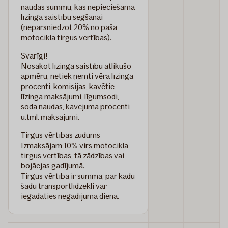
naudas summu, kas nepieciešama
līzinga saistību segšanai
(nepārsniedzot 20% no paša
motocikla tirgus vērtības).
Svarīgi!
Nosakot līzinga saistību atlikušo
apmēru, netiek ņemti vērā līzinga
procenti, komisijas, kavētie
līzinga maksājumi, līgumsodi,
soda naudas, kavējuma procenti
u.tml. maksājumi.
Tirgus vērtības zudums
Izmaksājam 10% virs motocikla
tirgus vērtības, tā zādzības vai
bojāejas gadījumā.
Tirgus vērtība ir summa, par kādu
šādu transportlīdzekli var
iegādāties negadījuma dienā.