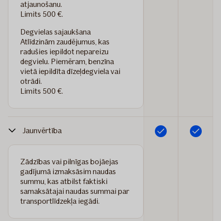
atjaunošanu.
Limits 500 €.
Degvielas sajaukšana
Atlīdzinām zaudējumus, kas
radušies iepildot nepareizu
degvielu. Piemēram, benzīna
vietā iepildīta dīzeļdegviela vai
otrādi.
Limits 500 €.
Jaunvērtība
Iekļauts
Iekļauts
Zādzības vai pilnīgas bojāejas
gadījumā izmaksāsim naudas
summu, kas atbilst faktiski
samaksātajai naudas summai par
transportlīdzekļa iegādi.