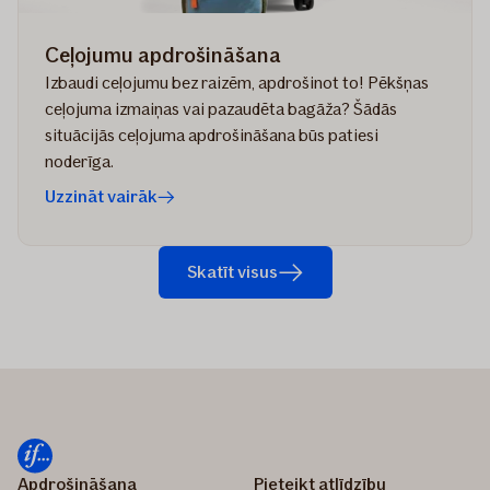
Ceļojumu apdrošināšana
Izbaudi ceļojumu bez raizēm, apdrošinot to! Pēkšņas
ceļojuma izmaiņas vai pazaudēta bagāža? Šādās
situācijās ceļojuma apdrošināšana būs patiesi
noderīga.
Uzzināt vairāk
Skatīt visus
Apdrošināšana
Pieteikt atlīdzību