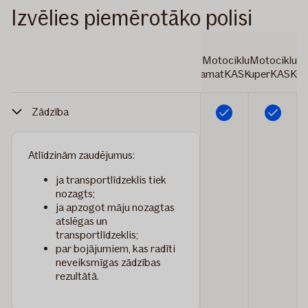
Izvēlies piemērotāko polisi
Motociklu
Motociklu
PamatKASKO
SuperKASKO
Zādzība
Iekļauts
Iekļauts
Atlīdzinām zaudējumus:
ja transportlīdzeklis tiek
nozagts;
ja apzogot māju nozagtas
atslēgas un
transportlīdzeklis;
par bojājumiem, kas radīti
neveiksmīgas zādzības
rezultātā.