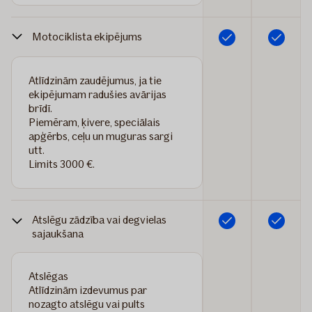
Motociklista ekipējums
Iekļauts
Iekļauts
Atlīdzinām zaudējumus, ja tie
ekipējumam radušies avārijas
brīdī.
Piemēram, ķivere, speciālais
apģērbs, ceļu un muguras sargi
utt.
Limits 3000 €.
Atslēgu zādzība vai degvielas
Iekļauts
Iekļauts
sajaukšana
Atslēgas
Atlīdzinām izdevumus par
nozagto atslēgu vai pults