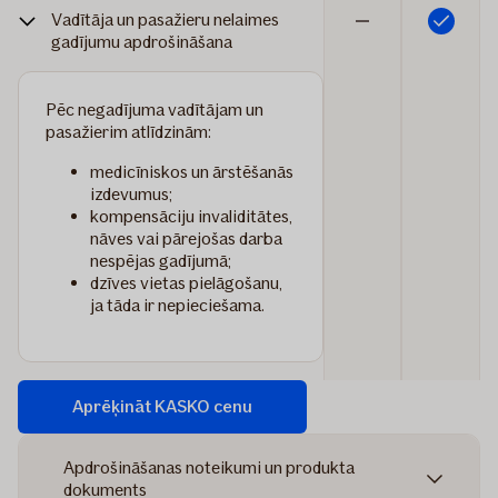
Vadītāja un pasažieru nelaimes
Iekļauts
Nav
gadījumu apdrošināšana
iekļauts
Pēc negadījuma vadītājam un
pasažierim atlīdzinām:
medicīniskos un ārstēšanās
izdevumus;
kompensāciju invaliditātes,
nāves vai pārejošas darba
nespējas gadījumā;
dzīves vietas pielāgošanu,
ja tāda ir nepieciešama.
Aprēķināt KASKO cenu
Apdrošināšanas noteikumi un produkta
dokuments