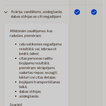
Avārija, vandālisms, aizdegšanās,
Iekļauts
Iekļauts
dabas stihijas un citi negadījumi
Atlīdzinām zaudējumus, kas
radušies, piemēram:
ceļu satiksmes negadījuma
rezultātā, vai, iebraucot
bedrē, ūdenī;
citas personas radītu
bojājumu rezultātā,
piemēram: skrāpējumi,
sadurtas riepas, nozagti,
lukturi vai citas detaļas;
bojājumi transportēšanas
laikā;
dabas stihijas;
aizdegšanās.
Svarīgi!