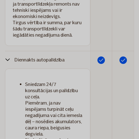
ja transportlīdzekļa remonts nav
tehniski iespējams vai ir
ekonomiski neizdevīgs.
Tirgus vērtība ir summa, par kuru
šādu transportlīdzekli var
iegādāties negadījuma dienā.
Diennakts autopalīdzība
Iekļauts
Iekļauts
Sniedzam 24/7
konsultācijas un palīdzību
uz ceļa.
Piemēram, ja nav
iespējams turpināt ceļu
negadījuma vai cita iemesla
dēļ – nosēdies akumulators,
caura riepa, beigusies
degviela.