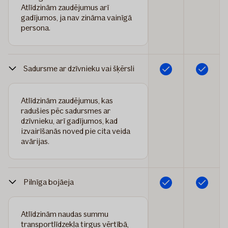
Atlīdzinām zaudējumus arī
gadījumos, ja nav zināma vainīgā
persona.
Sadursme ar dzīvnieku vai šķērsli
Iekļauts
Iekļauts
Atlīdzinām zaudējumus, kas
radušies pēc sadursmes ar
dzīvnieku, arī gadījumos, kad
izvairīšanās noved pie cita veida
avārijas.
Pilnīga bojāeja
Iekļauts
Iekļauts
Atlīdzinām naudas summu
transportlīdzekļa tirgus vērtībā,