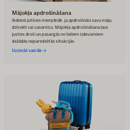
Mājokļa apdrošināšana
Ikdienā jutīsies mierpilnāk, ja apdrošināsi savu māju,
dzīvokli vai vasarnīcu. Mājokļa apdrošināšana ļaus
justies droši un pasargās no lieliem izdevumiem
dažādās neparedzētās situācijās.
Uzzināt vairāk