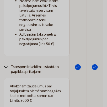
Nodrošinām evakuatora
pakalpojumus līdz Tevis
izvēlētajam servisam
Latvijā. Ārzemēs
transportlīdzekli
nogādāsim uz tuvāko
servisu.
Atlīdzinām taksometra
pakalpojumus pēc
negadījuma (līdz 50 €).
Transportlīdzeklim uzstādītais
Iekļauts
Iekļauts
papildu aprīkojums
Atlīdzinām zaudējumus par
bojājumiem piemēram: bagāžas
kaste, motocikla somas u.c.
Limits 3000 €.