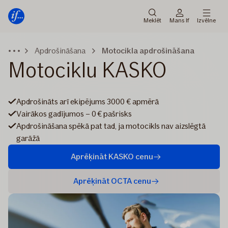
Galvenā
Pāriet
izvēlne
uz
Meklēt
Mans If
Izvēlne
saturu
Apdrošināšana
Motocikla apdrošināšana
Motociklu KASKO
Apdrošināts arī ekipējums 3000 € apmērā
Vairākos gadījumos – 0 € pašrisks
Apdrošināšana spēkā pat tad, ja motocikls nav aizslēgtā
garāžā
Aprēķināt KASKO cenu
Aprēķināt OCTA cenu