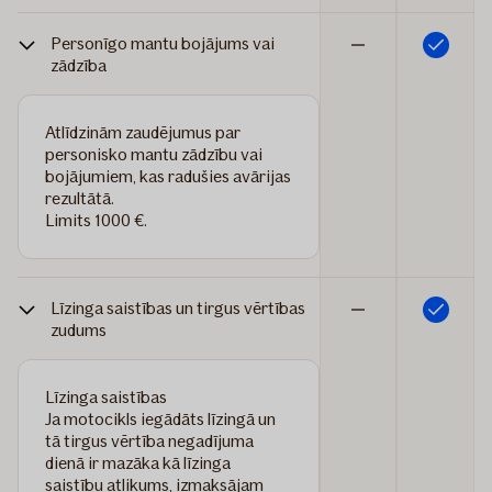
Personīgo mantu bojājums vai
Iekļauts
Nav
zādzība
iekļauts
Atlīdzinām zaudējumus par
personisko mantu zādzību vai
bojājumiem, kas radušies avārijas
rezultātā.
Limits 1000 €.
Līzinga saistības un tirgus vērtības
Iekļauts
Nav
zudums
iekļauts
Līzinga saistības
Ja motocikls iegādāts līzingā un
tā tirgus vērtība negadījuma
dienā ir mazāka kā līzinga
saistību atlikums, izmaksājam