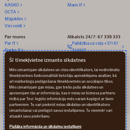
KASKO
Mans If
OCTA
Mājoklim
Visi veidi
Par mums
Atbalsts 24/7: 67 338 333
Par If
Palīdzība uz ceļa +371 67
Darbs If
514342
Medijiem
Sūtīt e-pastu: info@if.lv
Šī tīmekļvietne izmanto sīkdatnes
Blogs
If biroji
Mēs izmantojam sīkdatnes un citus identifikators, lai nodrošinātu
Ilgtspēja
If Apdrošināšanas
tīmekļvietnes funkcionalitāti lietotāju apmeklējumu analīzei, kā
izplatītāji
arī mārketinga pielāgošanai tīmekļvietnēs un sociālajos tīkos.
Pirmslīguma informācija
Mēs izmantojam gan mūsu, gan trešo pušu sīkdatnes un
Rekvizīti
apvienojam tās ar informāciju, kas ir mūsu un biznesa partneru
rīcībā par Tevi. Iegūto informāciju mēs varam kopīgot ar šiem
partneriem. Tu vari piekrist mūsu sīkdatņu un identifikatoru
izmantošanai vai pielāgot savus iestatījumus. Tu vienmēr vari
atsaukt savu piekrišanu.
If Draudimas LT
Plašāka informācija un sīkdatņu iestatījumi
If Kindlustus EE