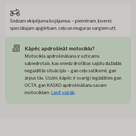
Sedzam ekipējuma bojājumus – piemēram, ķiverei,
speciālajam apģērbam, ceļu un muguras sargiem utt.
Kāpēc apdrošināt motociklu?
Motocikla apdrošināšana ir uzticams
sabiedrotais, kas sniedz drošības sajūtu dažādās
negaidītās situācijās – gan ceļu satiksmē, gan
ārpus tās. Uzzini, kāpēc ir svarīgi iegādāties gan
OCTA, gan KASKO apdrošināšanu savam
motociklam.
Lasīt vairāk
.